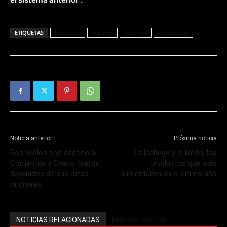
ETIQUETAS
Empresas
Faltante
Insumos
Producción
Noticia anterior
Próxima noticia
Dos vuelos con destino a
La lechuga y el limón, los
Corrientes y Chaco fueron
productos que más
desviados de sus rutas
aumentaron en el último año
originales
NOTICIAS RELACIONADAS
MÁS DEL AUTOR