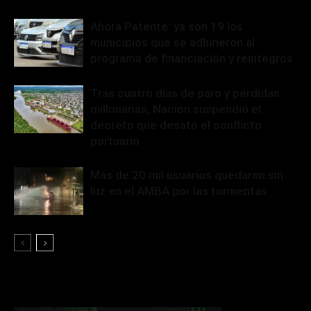
Ahora Patente: ya son 19 los
municipios que se adhirieron al
programa de financiación y reintegros
Tras cuatro días de paro y pérdidas
millonarias, Nación suspendió el
decreto que desató el conflicto
portuario
Más de 20 mil usuarios quedaron sin
luz en el AMBA por las tormentas