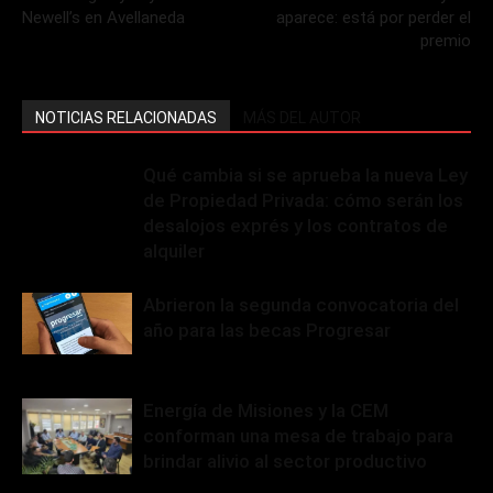
Newell’s en Avellaneda
aparece: está por perder el
premio
NOTICIAS RELACIONADAS
MÁS DEL AUTOR
Qué cambia si se aprueba la nueva Ley
de Propiedad Privada: cómo serán los
desalojos exprés y los contratos de
alquiler
Abrieron la segunda convocatoria del
año para las becas Progresar
Energía de Misiones y la CEM
conforman una mesa de trabajo para
brindar alivio al sector productivo