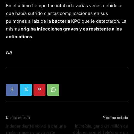
En el último tiempo fue intubada varias veces debido a
que había sufrido ciertas complicaciones en sus
pulmones a raíz de la
bacteria KPC
que le detectaron. La
misma
origina infecciones graves y es resistente a los
antibióticos.
NA
Noticia anterior
Próxima noticia
Independiente volvió a dar una
Increíble, ganó un millón de
mala imagen y cayó ante
dólares con el Telekino y no