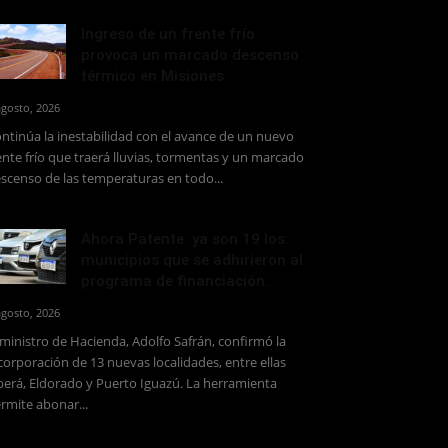
Ingreso de un frente frío
provoca un marcado descenso
térmico en Misiones
agosto, 2026
ntinúa la inestabilidad con el avance de un nuevo
ente frío que traerá lluvias, tormentas y un marcado
scenso de las temperaturas en todo...
Ahora Patente: ya son 19 los
municipios que se adhirieron al
programa de financiación...
agosto, 2026
 ministro de Hacienda, Adolfo Safrán, confirmó la
corporación de 13 nuevas localidades, entre ellas
erá, Eldorado y Puerto Iguazú. La herramienta
rmite abonar...