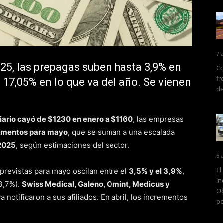
7 
025, las prepagas suben hasta 3,9% en
Co
fr
 17,05% en lo que va del año. Se vienen
de
biario cayó de $1230 en enero a $1160
, las empresas
umentos para mayo
, que se suman a una escalada
 2025
, según estimaciones del sector.
6 
El
 previstas para mayo oscilan entre el
3,5% y el 3,9%
,
in
(3,7%).
Swiss Medical, Galeno, Omint, Medicus y
Ob
notificaron a sus afiliados. En abril, los incrementos
pe