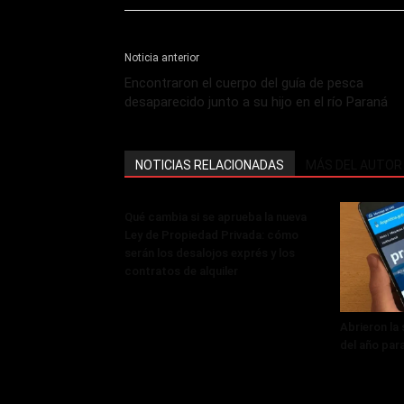
Noticia anterior
Encontraron el cuerpo del guía de pesca
desaparecido junto a su hijo en el río Paraná
NOTICIAS RELACIONADAS
MÁS DEL AUTOR
Qué cambia si se aprueba la nueva
Ley de Propiedad Privada: cómo
serán los desalojos exprés y los
contratos de alquiler
Abrieron la
del año par