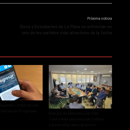
Próxima noticia
Boca y Estudiantes de La Plata se enfrentan en
uno de los partidos más atractivos de la fecha
 segunda convocatoria
a las becas Progresar
Energía de Misiones y la CEM
conforman una mesa de trabajo
para brindar alivio al sector