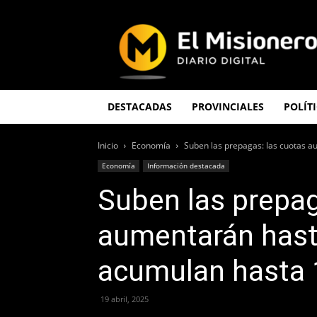
El
Misionero
DESTACADAS
PROVINCIALES
POLÍT
Inicio
Economía
Suben las prepagas: las cuotas 
Economía
Información destacada
Suben las prepag
aumentarán hast
acumulan hasta 
19 abril, 2025