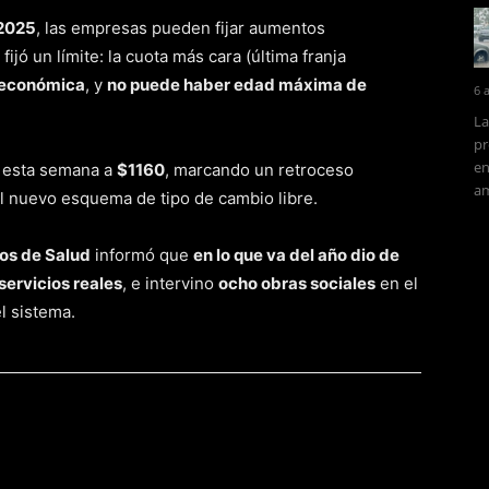
/2025
, las empresas pueden fijar aumentos
fijó un límite: la cuota más cara (última franja
s económica
, y
no puede haber edad máxima de
6 
La
pr
en
ó esta semana a
$1160
, marcando un retroceso
am
l nuevo esquema de tipo de cambio libre.
os de Salud
informó que
en lo que va del año dio de
servicios reales
, e intervino
ocho obras sociales
en el
l sistema.