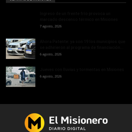
Ingreso de un frente frío provoca un
marcado descenso térmico en Misiones
7 agosto, 2026
Ahora Patente: ya son 19 los municipios que
se adhirieron al programa de financiación...
6 agosto, 2026
Jueves con lluvias y tormentas en Misiones
6 agosto, 2026