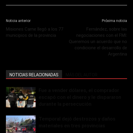
Noticia anterior
Próxima noticia
Misiones Carne llegó a los 77
Fernández, sobre las
municipios de la provincia
negociaciones con el FMI:
Queremos un acuerdo que no
condicione el desarrollo de
Argentina
NOTICIAS RELACIONADAS
MÁS DEL AUTOR
Fue a vender dólares, el comprador
escapó con el dinero y le dispararon
durante la persecución
Temporal dejó destrozos y daños
materiales en tres provincias