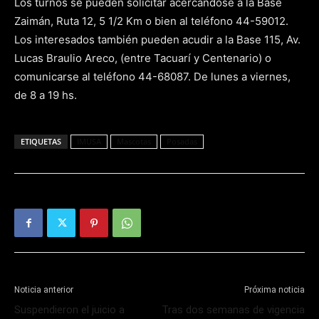
Los turnos se pueden solicitar acercándose a la Base
Zaimán, Ruta 12, 5 1/2 Km o bien al teléfono 44-59012.
Los interesados también pueden acudir a la Base 115, Av.
Lucas Braulio Areco, (entre Tacuarí y Centenario) o
comunicarse al teléfono 44-68087. De lunes a viernes,
de 8 a 19 hs.
ETIQUETAS
IMUSA
Mascotas
Posadas
Noticia anterior
Próxima noticia
Suspendieron el juicio a
Tras dos semanas de vigencia