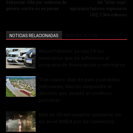
Sebastián Villa por violencia de
del “dólar soja”,
género contra su ex pareja
agroexportadores ingresaron
US$ 3.564 millones
NOTICIAS RELACIONADAS
MÁS DEL AUTOR
Ahora Patente: ya son 19 los
municipios que se adhirieron al
programa de financiación y reintegros
Tras cuatro días de paro y pérdidas
millonarias, Nación suspendió el
decreto que desató el conflicto
portuario
Más de 20 mil usuarios quedaron sin
luz en el AMBA por las tormentas