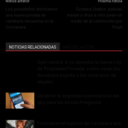
Noticia anterior
Próxima noticia
Los posadeños disfrutaron
Estados Unidos: policías
una nueva jornada de
matan a tiros a otro joven en
caminata recreativa en la
medio de la conmoción por
Costanera
Floyd
NOTICIAS RELACIONADAS
MÁS DEL AUTOR
Qué cambia si se aprueba la nueva Ley
de Propiedad Privada: cómo serán los
desalojos exprés y los contratos de
alquiler
Abrieron la segunda convocatoria del
año para las becas Progresar
Frustraron el ingreso de cocaína a una