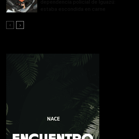
dependencia policial de Iguazú:
estaba escondida en carne