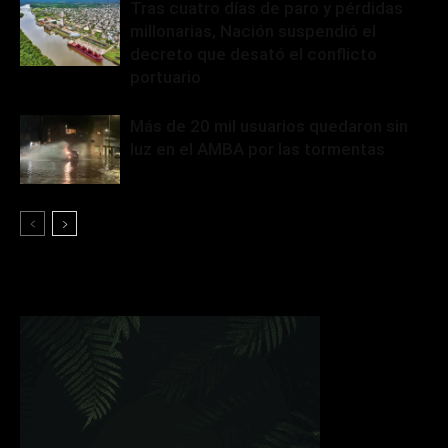
Tras cuatro días de paro y pérdidas
millonarias, Nación suspendió el
decreto que desató el conflicto
portuario
Más de 20 mil usuarios quedaron sin
luz en el AMBA por las tormentas