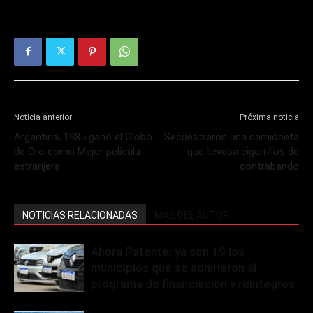
Noticia anterior
Próxima noticia
Argentina, 1985 ganó el Globo
Secuestraron una camioneta
de Oro como Mejor película
que llevaba cigarrillos de
extranjera
contrabando
NOTICIAS RELACIONADAS
MÁS DEL AUTOR
Ahora Patente: ya son 19 los
municipios que se adhirieron al
programa de financiación y reintegros