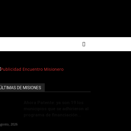
ÚLTIMAS DE MISIONES
Ahora Patente: ya son 19 los
municipios que se adhirieron al
programa de financiación...
agosto, 2026