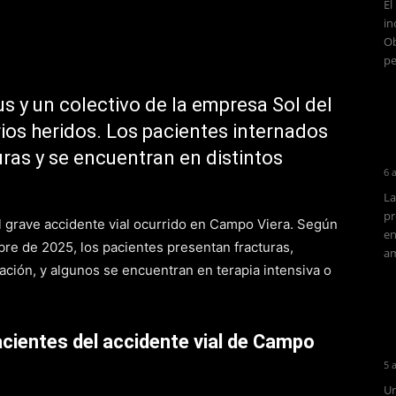
El
in
Ob
pe
s y un colectivo de la empresa Sol del
ios heridos. Los pacientes internados
ras y se encuentran en distintos
6 
La
pr
l grave accidente vial ocurrido en Campo Viera. Según
en
bre de 2025, los pacientes presentan fracturas,
am
ación, y algunos se encuentran en terapia intensiva o
acientes del accidente vial de Campo
5 
Un