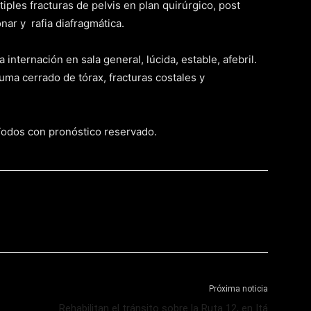
ples fracturas de pelvis en plan quirúrgico, post
ar y rafia diafragmática.
 internación en sala general, lúcida, estable, afebril.
uma cerrado de tórax, fracturas costales y
 Todos con pronóstico reservado.
Próxima noticia
Rehabilitan el tránsito sobre la Ruta 12, en Itá