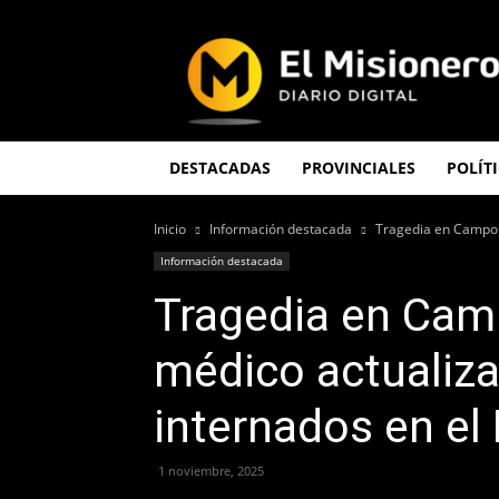
El
Misionero
DESTACADAS
PROVINCIALES
POLÍT
Inicio
Información destacada
Tragedia en Campo V
Información destacada
Tragedia en Camp
médico actualiza
internados en el
1 noviembre, 2025