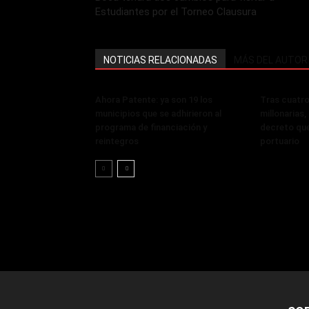
Estudiantes por el Torneo Clausura
NOTICIAS RELACIONADAS
MÁS DEL AUTOR
Ahora Patente: ya son 19 los
Tras cuatro
municipios que se adhirieron al
millonarias
programa de financiación y
decreto que
reintegros
portuario