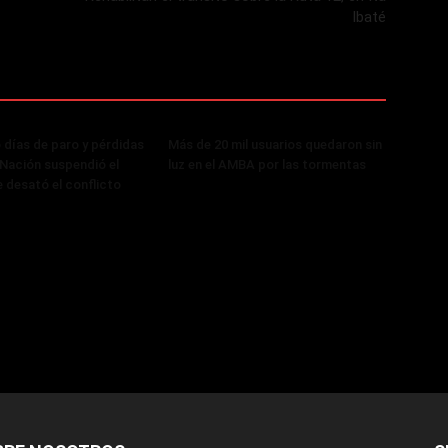
Ibaté
 días de paro y pérdidas
Más de 20 mil usuarios quedaron sin
, Nación suspendió el
luz en el AMBA por las tormentas
 desató el conflicto