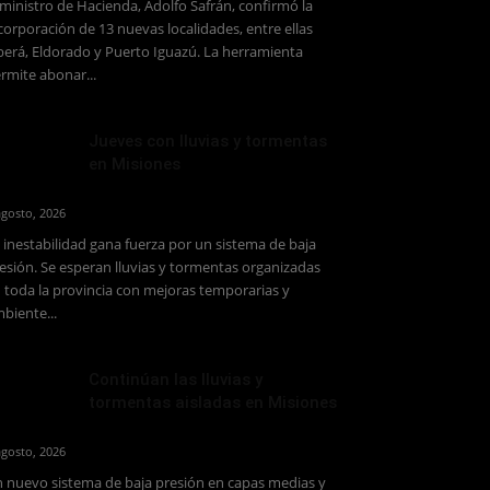
 ministro de Hacienda, Adolfo Safrán, confirmó la
corporación de 13 nuevas localidades, entre ellas
erá, Eldorado y Puerto Iguazú. La herramienta
rmite abonar...
Jueves con lluvias y tormentas
en Misiones
agosto, 2026
 inestabilidad gana fuerza por un sistema de baja
esión. Se esperan lluvias y tormentas organizadas
 toda la provincia con mejoras temporarias y
biente...
Continúan las lluvias y
tormentas aisladas en Misiones
agosto, 2026
 nuevo sistema de baja presión en capas medias y