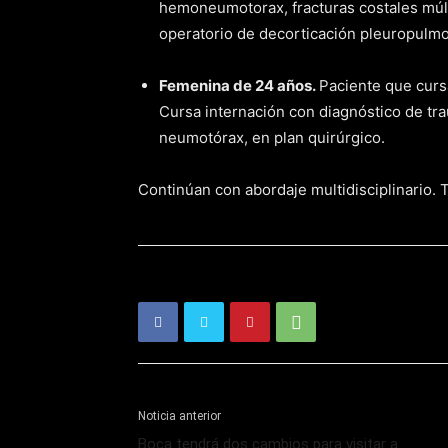
hemoneumotorax, fracturas costales múlti
operatorio de decorticación pleuropulmon
Femenina de 24 años.
Paciente que cursa
Cursa internación con diagnóstico de tra
neumotórax, en plan quirúrgico.
Continúan con abordaje multidisciplinario.
Noticia anterior
Boca tendrá dos cambios para visitar a