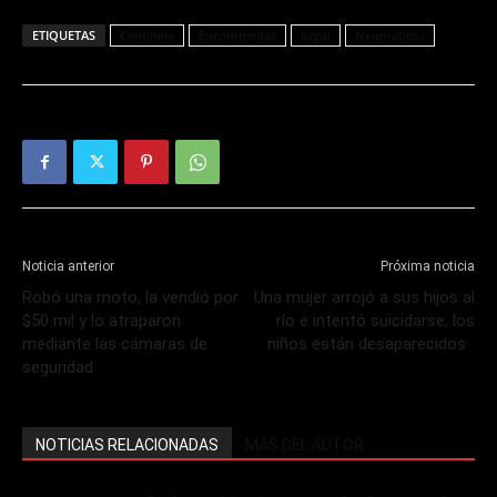
ETIQUETAS
Centinela
Encomiendas
Ilegal
Neumáticos
Noticia anterior
Próxima noticia
Robó una moto, la vendió por
Una mujer arrojó a sus hijos al
$50 mil y lo atraparon
río e intentó suicidarse; los
mediante las cámaras de
niños están desaparecidos
seguridad
NOTICIAS RELACIONADAS
MÁS DEL AUTOR