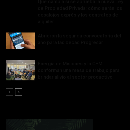
Qué cambia si se aprueba la nueva Ley
de Propiedad Privada: cómo serán los
desalojos exprés y los contratos de
alquiler
Abrieron la segunda convocatoria del
año para las becas Progresar
Energía de Misiones y la CEM
conforman una mesa de trabajo para
brindar alivio al sector productivo