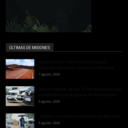
ÚLTIMAS DE MISIONES
Ingreso de un frente frío provoca un
marcado descenso térmico en Misiones
7 agosto, 2026
Ahora Patente: ya son 19 los municipios que
se adhirieron al programa de financiación...
6 agosto, 2026
Jueves con lluvias y tormentas en Misiones
6 agosto, 2026