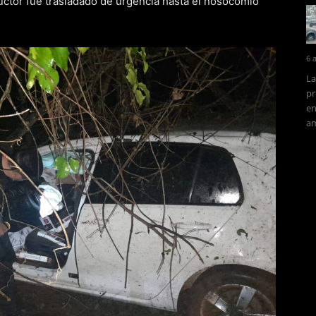
ctor fue trasladado de urgencia hasta el nosocomio
6 
La
pr
en
am