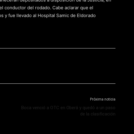
el conductor del rodado. Cabe aclarar que el
s y fue llevado al Hospital Samic de Eldorado
Próxima noticia
Boca venció a OTC en Oberá y quedó a un paso
de la clasificación