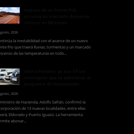
Ingreso de un frente frío
provoca un marcado descenso
térmico en Misiones
agosto, 2026
ntinúa la inestabilidad con el avance de un nuevo
ente frío que traerá lluvias, tormentas y un marcado
scenso de las temperaturas en todo...
Ahora Patente: ya son 19 los
municipios que se adhirieron al
programa de financiación...
agosto, 2026
 ministro de Hacienda, Adolfo Safrán, confirmó la
corporación de 13 nuevas localidades, entre ellas
erá, Eldorado y Puerto Iguazú. La herramienta
rmite abonar...