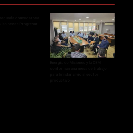
 segunda convocatoria
a las becas Progresar
Energía de Misiones y la CEM
conforman una mesa de trabajo
para brindar alivio al sector
productivo