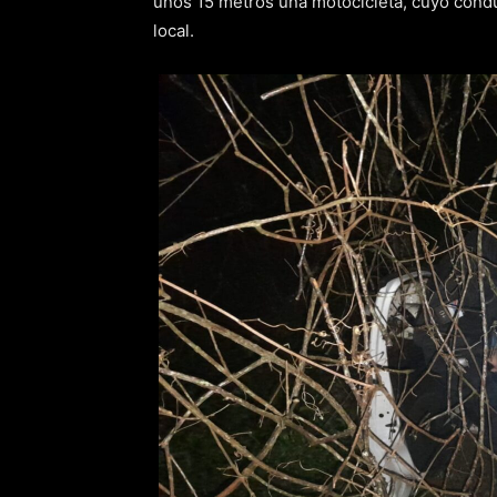
unos 15 metros una motocicleta, cuyo condu
local.