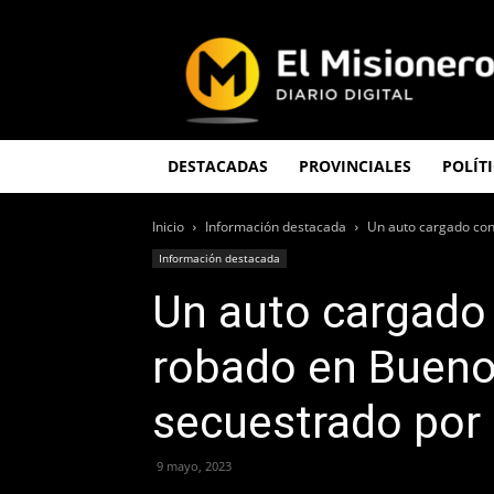
El
Misionero
DESTACADAS
PROVINCIALES
POLÍT
Inicio
Información destacada
Un auto cargado con 
Información destacada
Un auto cargado c
robado en Bueno
secuestrado por l
9 mayo, 2023