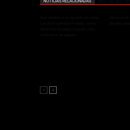
NOTICIAS RELACIONADAS
MÁS DEL AUTOR
Qué cambia si se aprueba la nueva
Abrieron la
Ley de Propiedad Privada: cómo
del año par
serán los desalojos exprés y los
contratos de alquiler