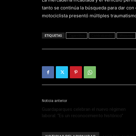
tanto se continúa la búsqueda para dar con 
motociclista presentó múltiples traumatismo
ETIQUETAS
Cigarrillos
Contrabando
Misiones
Noticia anterior
Guardaparques celebran el nuevo régimen
laboral: “Es un reconocimiento histórico”