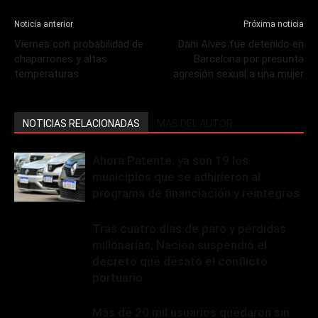
Noticia anterior
Próxima noticia
Viernes con probabilidad de
Dani Alves fue detenido en
chaparrones y altas
Barcelona por presunta
temperaturas
agresión sexual a una mujer
NOTICIAS RELACIONADAS
MÁS DEL AUTOR
Ahora Patente: ya son 19 los
municipios que se adhirieron al
programa de financiación y reintegros
Tras cuatro días de paro y pérdidas
millonarias, Nación suspendió el
decreto que desató el conflicto
portuario
Más de 20 mil usuarios quedaron sin