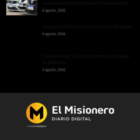
se adhirieron al programa de financiación...
6 agosto, 2026
Jueves con lluvias y tormentas en Misiones
6 agosto, 2026
Continúan las lluvias y tormentas aisladas
en Misiones
5 agosto, 2026