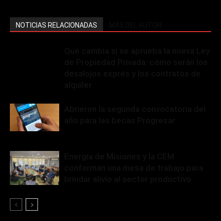
NOTICIAS RELACIONADAS
MÁS DEL AUTOR
Qué cambia si se aprueba la nueva Ley
de Propiedad Privada: cómo serán los
desalojos exprés y los contratos de
alquiler
Abrieron la segunda convocatoria del
año para las becas Progresar
Energía de Misiones y la CEM
conforman una mesa de trabajo para
brindar alivio al sector productivo