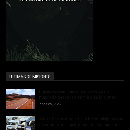
ÚLTIMAS DE MISIONES
Ingreso de un frente frío provoca un
marcado descenso térmico en Misiones
7 agosto, 2026
Ahora Patente: ya son 19 los municipios que
se adhirieron al programa de financiación...