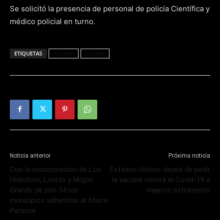
Se solicitó la presencia de personal de policía Científica y
médico policial en turno.
ETIQUETAS
Posadas
Suicidio
Noticia anterior
Próxima noticia
Con la incorporación de Los
Estados Unidos dejará de pedir
Helechos, Loreto y Mojón
la vacuna contra el Covid-19 a
Grande ya son 34 los
viajeros extranjeros
municipios adheridos al Ahora
Patente