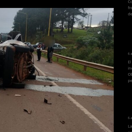
Co
fr
de
6 
El
in
Ob
pe
6 
La