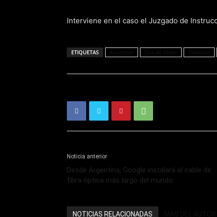
Interviene en el caso el Juzgado de Instruc
ETIQUETAS
Accidente
Dos de Mayo
Fallecido
Noticia anterior
Desde Argentina, Google instalará el cable de
fibra óptica más largo del mundo
NOTICIAS RELACIONADAS
MÁS DEL AUTOR