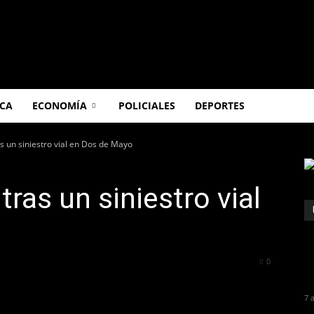
ICA
ECONOMÍA
POLICIALES
DEPORTES
as un siniestro vial en Dos de Mayo
tras un siniestro vial
300
0
7 