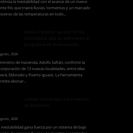
ntinúa la inestabilidad con el avance de un nuevo
ente frío que traerá lluvias, tormentas y un marcado
scenso de las temperaturas en todo...
Ahora Patente: ya son 19 los
municipios que se adhirieron al
programa de financiación...
agosto, 2026
 ministro de Hacienda, Adolfo Safrán, confirmó la
corporación de 13 nuevas localidades, entre ellas
erá, Eldorado y Puerto Iguazú. La herramienta
rmite abonar...
Jueves con lluvias y tormentas
en Misiones
agosto, 2026
 inestabilidad gana fuerza por un sistema de baja