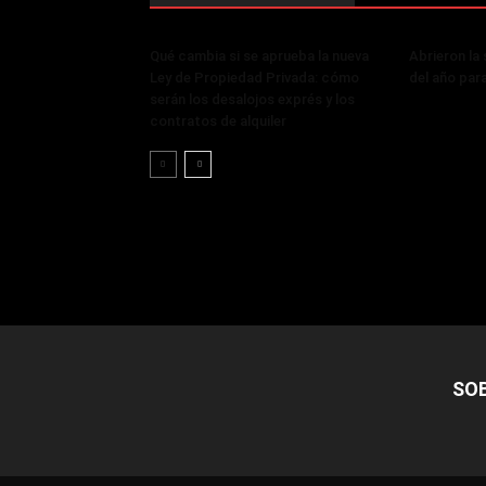
Qué cambia si se aprueba la nueva
Abrieron la
Ley de Propiedad Privada: cómo
del año par
serán los desalojos exprés y los
contratos de alquiler
SO