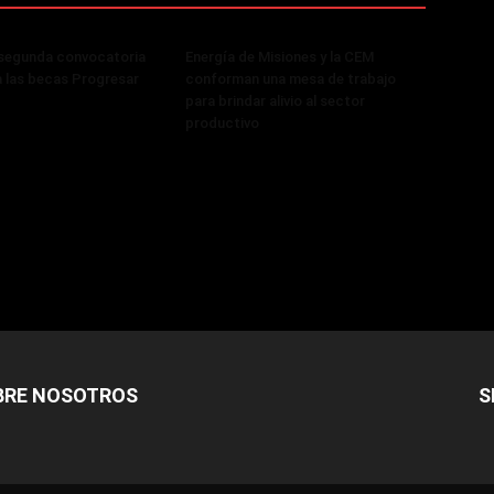
 segunda convocatoria
Energía de Misiones y la CEM
a las becas Progresar
conforman una mesa de trabajo
para brindar alivio al sector
productivo
BRE NOSOTROS
S