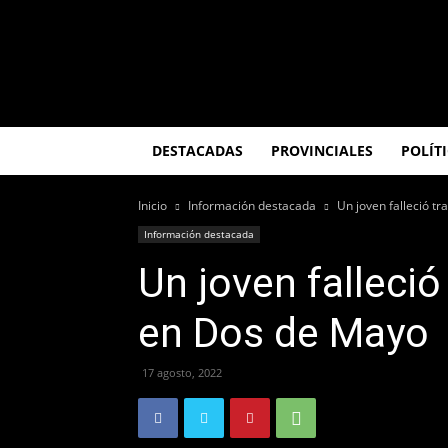
El
Misionero
DESTACADAS
PROVINCIALES
POLÍT
Inicio
Información destacada
Un joven falleció tr
Información destacada
Un joven falleció 
en Dos de Mayo
17 agosto, 2022