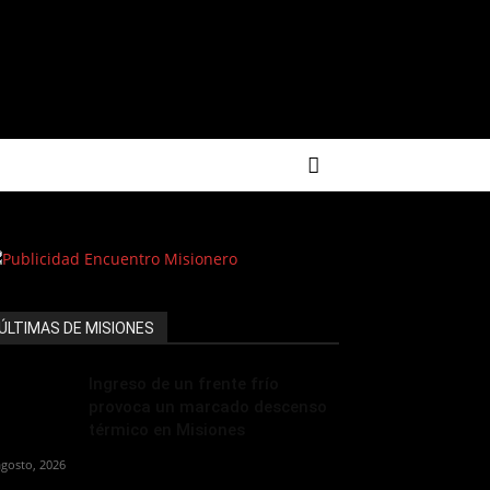
ÚLTIMAS DE MISIONES
Ingreso de un frente frío
provoca un marcado descenso
térmico en Misiones
agosto, 2026