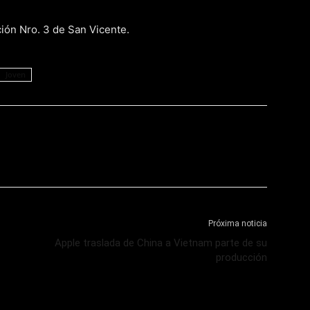
ción Nro. 3 de San Vicente.
Joven
Próxima noticia
Apple traslada de China a Vietnam parte de su
producción