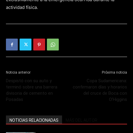
actividad física.
Noticia anterior
Próxima noticia
Despistó con su auto y
Copa Sudamericana:
terminó sobre una barrera
confirmaron días y horarios
divisoria de cemento en
del cruce de Boca con
Posadas
O’Higgins
NOTICIAS RELACIONADAS
MÁS DEL AUTOR