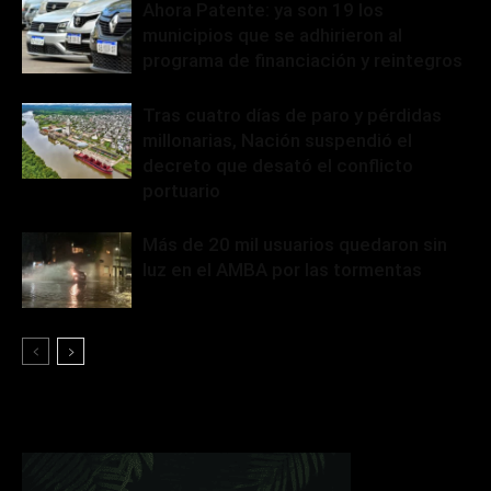
Ahora Patente: ya son 19 los
municipios que se adhirieron al
programa de financiación y reintegros
Tras cuatro días de paro y pérdidas
millonarias, Nación suspendió el
decreto que desató el conflicto
portuario
Más de 20 mil usuarios quedaron sin
luz en el AMBA por las tormentas