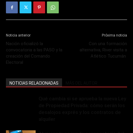
Noticia anterior
Próxima noticia
Nación oficializó la
Con una formación
convocatoria a las PASO y la
alternativa, River visita a
creación del Comando
Atlético Tucumán
Electoral
NOTICIAS RELACIONADAS
MÁS DEL AUTOR
Qué cambia si se aprueba la nueva Ley
de Propiedad Privada: cómo serán los
desalojos exprés y los contratos de
alquiler