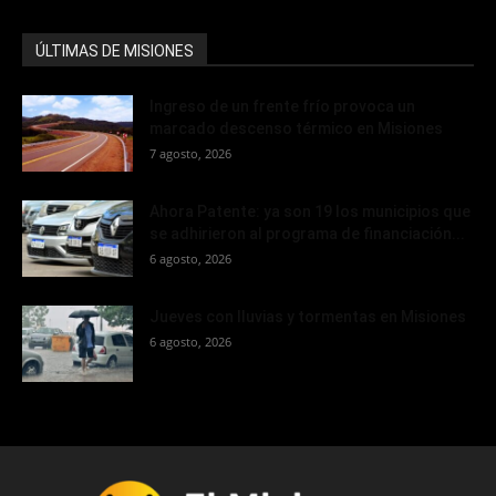
ÚLTIMAS DE MISIONES
Ingreso de un frente frío provoca un
marcado descenso térmico en Misiones
7 agosto, 2026
Ahora Patente: ya son 19 los municipios que
se adhirieron al programa de financiación...
6 agosto, 2026
Jueves con lluvias y tormentas en Misiones
6 agosto, 2026