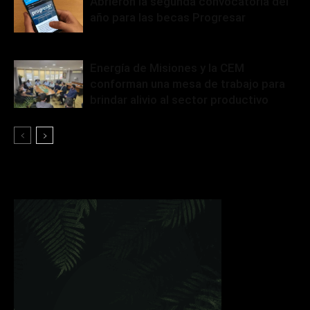
Abrieron la segunda convocatoria del
año para las becas Progresar
Energía de Misiones y la CEM
conforman una mesa de trabajo para
brindar alivio al sector productivo