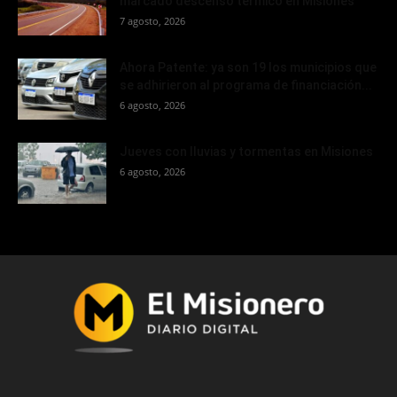
marcado descenso térmico en Misiones
7 agosto, 2026
Ahora Patente: ya son 19 los municipios que
se adhirieron al programa de financiación...
6 agosto, 2026
Jueves con lluvias y tormentas en Misiones
6 agosto, 2026