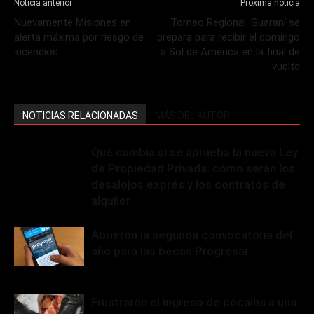
Noticia anterior
Próxima noticia
Nuevamente Misiones en
Torneo Regional: Guaraní se
alerta máxima por riesgo de
prepara para recibir el domingo
incendios
a Sol de América en la final de
vuelta
NOTICIAS RELACIONADAS
MÁS DEL AUTOR
Qué cambia si se aprueba la nueva Ley
de Propiedad Privada: cómo serán los
desalojos exprés y los contratos de
alquiler
Abrieron la segunda convocatoria del
año para las becas Progresar
Frustraron el ingreso de cocaína a una