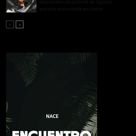
dependencia policial de Iguazú:
estaba escondida en carne