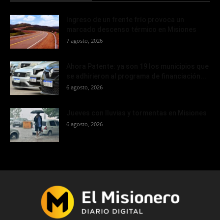
Ingreso de un frente frío provoca un
marcado descenso térmico en Misiones
7 agosto, 2026
Ahora Patente: ya son 19 los municipios que
se adhirieron al programa de financiación...
6 agosto, 2026
Jueves con lluvias y tormentas en Misiones
6 agosto, 2026