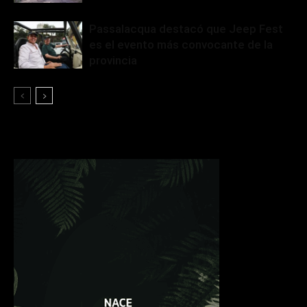
Passalacqua destacó que Jeep Fest
es el evento más convocante de la
provincia