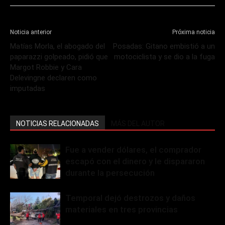
Noticia anterior
Próxima noticia
Matías Morla, el abogado del
Posadas: Gitano embistió a un
paparazzi golpeado, pidió que
motociclista y se dio a la fuga
Margot Robbie y Cara
Delevingne declaren como
imputadas
NOTICIAS RELACIONADAS
MÁS DEL AUTOR
Fue a vender dólares, el comprador
escapó con el dinero y le dispararon
durante la persecución
Temporal dejó destrozos y daños
materiales en tres provincias