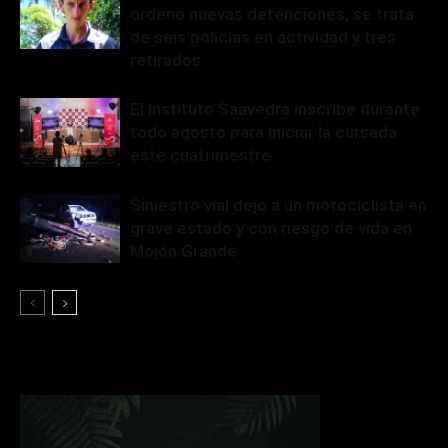
ordenó nuevas detenciones, se trata
de seis policías en actividad y tres
retirados
El Instituto Saavedra inscribe durante
todo agosto para iniciar la cursada
este cuatrimestre
Siniestro vial dejó a un motociclista en
grave estado y con riesgo de vida en
Mojón Grande