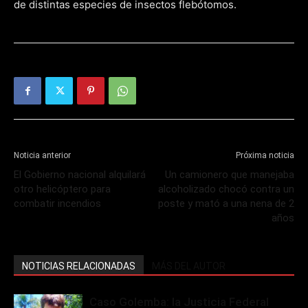
de distintas especies de insectos flebótomos.
Noticia anterior
Próxima noticia
El Gobierno nacional alquilará
Un camionero que manejaba
otro helicóptero para
alcoholizado chocó contra un
combatir incendios
poste y mató a una nena de 2
años
NOTICIAS RELACIONADAS
MÁS DEL AUTOR
Caso Golemba: la Justicia Federal