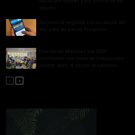
desalojos exprés y los contratos de
alquiler
Abrieron la segunda convocatoria del
año para las becas Progresar
Energía de Misiones y la CEM
conforman una mesa de trabajo para
brindar alivio al sector productivo