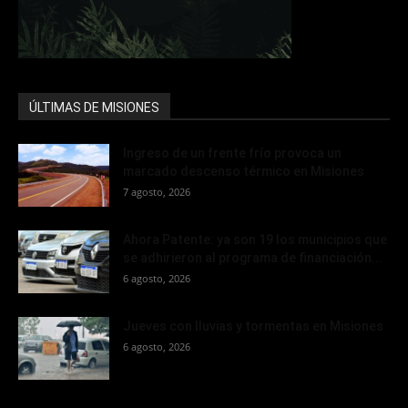
ÚLTIMAS DE MISIONES
Ingreso de un frente frío provoca un
marcado descenso térmico en Misiones
7 agosto, 2026
Ahora Patente: ya son 19 los municipios que
se adhirieron al programa de financiación...
6 agosto, 2026
Jueves con lluvias y tormentas en Misiones
6 agosto, 2026