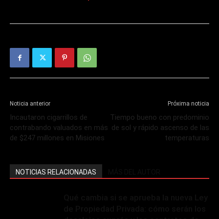
Noticia anterior
Próxima noticia
Incautaron cigarrillos de
Tiempo bueno con predominio
contrabando valuados en más
de sol y rápido ascenso de las
de $247 millones en Misiones
temperaturas
NOTICIAS RELACIONADAS
MÁS DEL AUTOR
Qué cambia si se aprueba la nueva Ley
de Propiedad Privada: cómo serán los