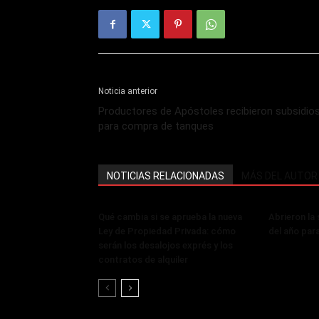
Noticia anterior
Productores de Apóstoles recibieron subsidio
para compra de tanques
NOTICIAS RELACIONADAS
MÁS DEL AUTOR
Qué cambia si se aprueba la nueva
Abrieron la
Ley de Propiedad Privada: cómo
del año par
serán los desalojos exprés y los
contratos de alquiler