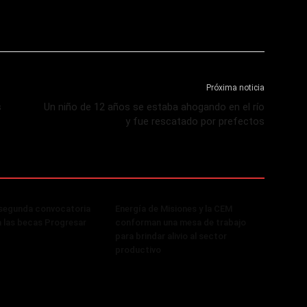
Próxima noticia
s
Un niño de 12 años se estaba ahogando en el río
y fue rescatado por prefectos
 segunda convocatoria
Energía de Misiones y la CEM
a las becas Progresar
conforman una mesa de trabajo
para brindar alivio al sector
productivo