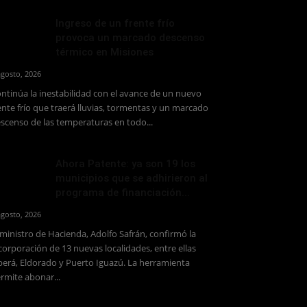
Ingreso de un frente frío
provoca un marcado descenso
térmico en Misiones
agosto, 2026
ntinúa la inestabilidad con el avance de un nuevo
ente frío que traerá lluvias, tormentas y un marcado
scenso de las temperaturas en todo...
Ahora Patente: ya son 19 los
municipios que se adhirieron al
programa de financiación...
agosto, 2026
 ministro de Hacienda, Adolfo Safrán, confirmó la
corporación de 13 nuevas localidades, entre ellas
erá, Eldorado y Puerto Iguazú. La herramienta
rmite abonar...