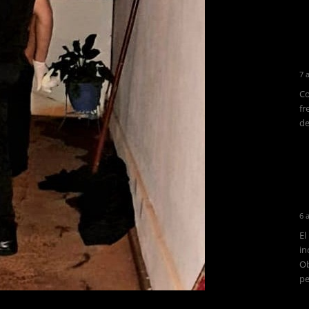
7 
Co
fr
de
6 
El
in
Ob
pe