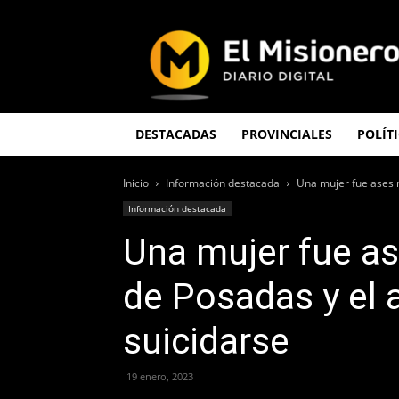
El
Misionero
DESTACADAS
PROVINCIALES
POLÍT
Inicio
Información destacada
Una mujer fue asesin
Información destacada
Una mujer fue a
de Posadas y el 
suicidarse
19 enero, 2023