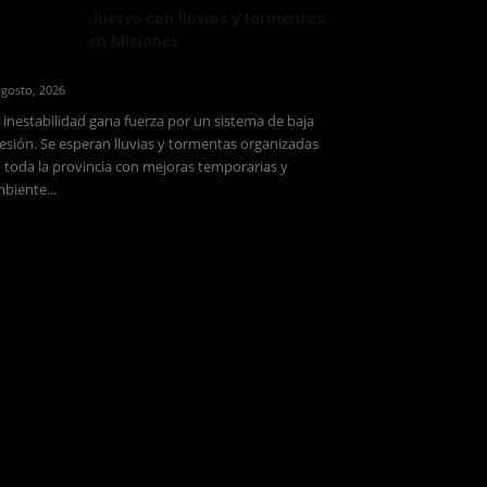
Jueves con lluvias y tormentas
en Misiones
agosto, 2026
 inestabilidad gana fuerza por un sistema de baja
esión. Se esperan lluvias y tormentas organizadas
 toda la provincia con mejoras temporarias y
biente...