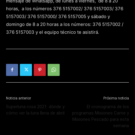
mensaje de Whatsapp, de lunes a viernes, de 8 a 20
horas, a los números 376 5157002/ 376 5157003/ 376
5157003/ 376 5157000/ 376 5157005 y sábado y
domingo de 8 a 20 horas a los números: 376 5157002 /
376 5157003 y el equipo técnico te asistirá.
Noticia anterior
Próxima noticia
Superluna rosa 2021: dónde y
El cronograma de los
cómo ver la luna llena de abril
programas Misiones Carne y
Misiones Pescado para esta
semana