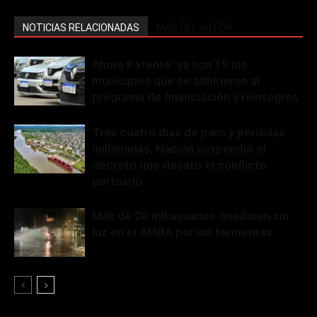
NOTICIAS RELACIONADAS
MÁS DEL AUTOR
Ahora Patente: ya son 19 los
municipios que se adhirieron al
programa de financiación y reintegros
Tras cuatro días de paro y pérdidas
millonarias, Nación suspendió el
decreto que desató el conflicto
portuario
Más de 20 mil usuarios quedaron sin
luz en el AMBA por las tormentas