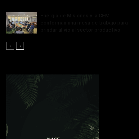
Energía de Misiones y la CEM
conforman una mesa de trabajo para
brindar alivio al sector productivo