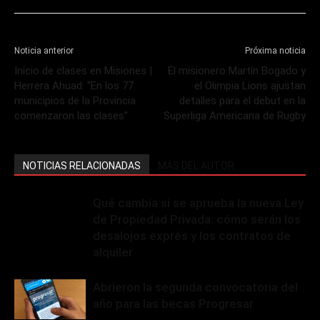
Noticia anterior
Próxima noticia
Inicio de clases en Misiones |
El misionero Martín Bogado y
Herrera Ahuad: “En los 77
el Olimpia Lions ajustan
municipios de la Provincia
detalles para el debut en la
comenzaron las clases”
Superliga Americana de Rugby
NOTICIAS RELACIONADAS
MÁS DEL AUTOR
Qué cambia si se aprueba la nueva Ley
de Propiedad Privada: cómo serán los
desalojos exprés y los contratos de
alquiler
Abrieron la segunda convocatoria del
año para las becas Progresar