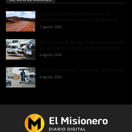
Ingreso de un frente frío provoca un
marcado descenso térmico en Misiones
7 agosto, 2026
Ahora Patente: ya son 19 los municipios que
se adhirieron al programa de financiación...
6 agosto, 2026
Jueves con lluvias y tormentas en Misiones
6 agosto, 2026