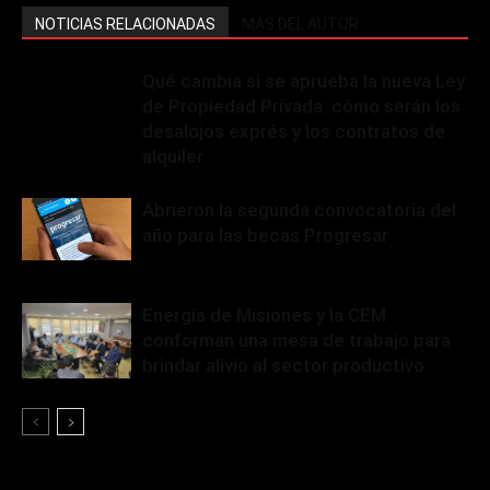
NOTICIAS RELACIONADAS
MÁS DEL AUTOR
Qué cambia si se aprueba la nueva Ley
de Propiedad Privada: cómo serán los
desalojos exprés y los contratos de
alquiler
Abrieron la segunda convocatoria del
año para las becas Progresar
Energía de Misiones y la CEM
conforman una mesa de trabajo para
brindar alivio al sector productivo