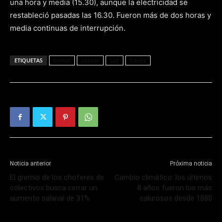
una hora y media (15.30), aunque la electricidad se
restableció pasadas las 16.30. Fueron más de dos horas y
media continuas de interrupción.
ETIQUETAS
Cortes
Lluvias
Luz
Oberá
Noticia anterior
Próxima noticia
El gremio de los choferes de
Cambio climático: los últimos
colectivos busca cerrar un
8 años fueron los más
aumento salarial de 31%
calurosos desde 1880