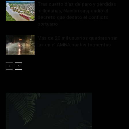
Tras cuatro días de paro y pérdidas
millonarias, Nación suspendió el
decreto que desató el conflicto
portuario
Más de 20 mil usuarios quedaron sin
luz en el AMBA por las tormentas