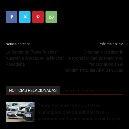
Noticia anterior
Próxima noticia
La Banda de “Roba Ruedas”
Ordenan investigar la
Vuelven a Atacar, en la Noche
responsabilidad de Macri y ex
Posadeña.
funcionarios en el
hundimiento del ARA San Juan
NOTICIAS RELACIONADAS
MÁS DEL AUTOR
Ahora Patente: ya son 19 los
municipios que se adhirieron al
programa de financiación y reintegros