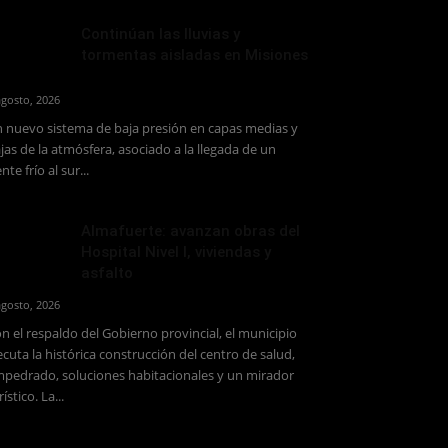
Continúan las lluvias y
tormentas aisladas en Misiones
agosto, 2026
 nuevo sistema de baja presión en capas medias y
jas de la atmósfera, asociado a la llegada de un
ente frío al sur...
Almafuerte: avanzan obras del
Hospital Nivel I, viviendas y
asfalto
agosto, 2026
n el respaldo del Gobierno provincial, el municipio
ecuta la histórica construcción del centro de salud,
pedrado, soluciones habitacionales y un mirador
rístico. La...