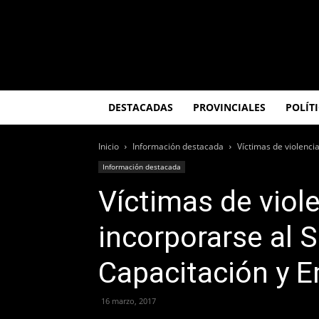
El
Misionero
DESTACADAS
PROVINCIALES
POLÍT
Inicio
Información destacada
Víctimas de violenci
Información destacada
Víctimas de viol
incorporarse al 
Capacitación y 
16 marzo, 2017