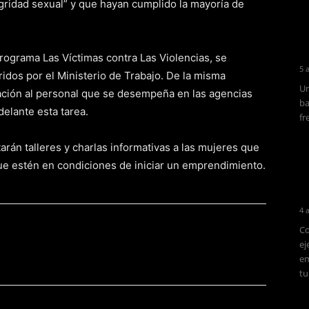
egridad sexual” y que hayan cumplido la mayoría de
rograma Las Víctimas contra Las Violencias, se
5 
idos por el Ministerio de Trabajo. De la misma
Un
mación al personal que se desempeña en las agencias
ba
delante esta tarea.
fr
arán talleres y charlas informativas a las mujeres que
que estén en condiciones de iniciar un emprendimiento.
4 
Co
ej
em
tu