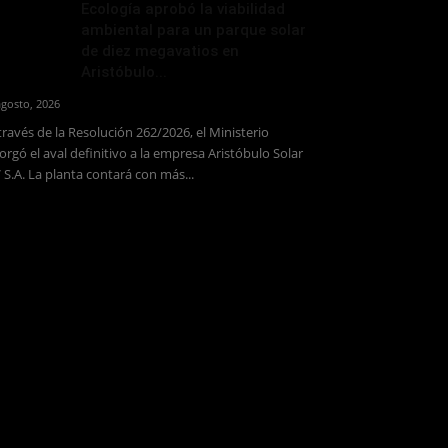
Ecología aprobó la viabilidad
ambiental para un parque solar
de diez megavatios en
Aristóbulo...
agosto, 2026
través de la Resolución 262/2026, el Ministerio
orgó el aval definitivo a la empresa Aristóbulo Solar
 S.A. La planta contará con más...