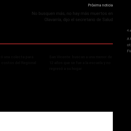
Próxima noticia
No busquen más, no hay más muertos en
Olavarría, dijo el secretario de Salud
4 
A 
ot
FV
zó una colecta para
San Vicente: buscan a una menor de
s costos del Regional
12 años que se fue a la escuela y no
regresó a su hogar