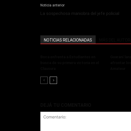
Noticia anterior
La sospechosa maniobra del jefe policial
NOTICIAS RELACIONADAS
MÁS DEL AUTOR
Boca enfrenta a Estudiantes en
Guaraní lan
busca de su primera victoria en el
afrontar lo
Clausura
Amateur
DEJÁ TU COMENTARIO