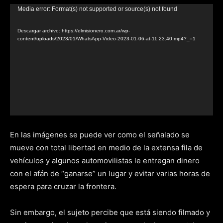
Reproductor
Media error: Format(s) not supported or source(s) not found
de
Descargar archivo: https://elmisionero.com.ar/wp-
video
content/uploads/2023/01/WhatsApp-Video-2023-01-06-at-11.23.40.mp4?_=1
En las imágenes se puede ver como el señalado se
mueve con total libertad en medio de la extensa fila de
vehículos y algunos automovilistas le entregan dinero
con el afán de “ganarse” un lugar y evitar varias horas de
espera para cruzar la frontera.
Sin embargo, el sujeto percibe que está siendo filmado y