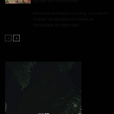
pasajeros colombianos
Reforma del Banco Central, con viento
a favor: el oficialismo confía en
dictaminar el miércoles