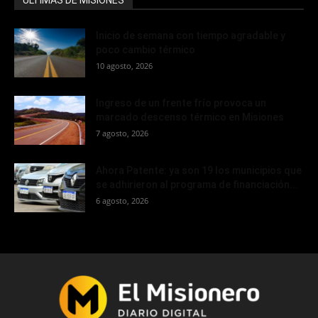
ÚLTIMAS DE MISIONES
Inicio de semana con tiempo agradable y
poco cambio térmico
10 agosto, 2026
Ingreso de un frente frío provoca un
marcado descenso térmico en Misiones
7 agosto, 2026
Ahora Patente: ya son 19 los municipios que
se adhirieron al programa de financiación...
6 agosto, 2026