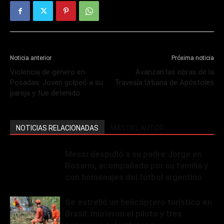
Noticia anterior
Próxima noticia
Violencia de género en
Avanzan las obras de la
Posadas: Joven golpeó a su
Travesía Urbana de Apóstoles
pareja y fue detenido
NOTICIAS RELACIONADAS
MÁS DEL AUTOR
Messi despidió a su padre Jorge en
Rosario, acompañado por su familia y
con homenajes del fútbol argentino
Se estrelló un helicóptero turístico en
Brasil: murieron el piloto y tres