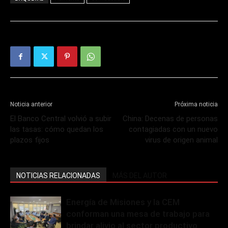
Noticia anterior
Próxima noticia
El Banco Central volvió a subir
China: Decenas de personas
las tasas: cómo quedan los
contagiadas con un nuevo
plazos fijos
virus de origen animal
NOTICIAS RELACIONADAS
MÁS DEL AUTOR
Energía de Misiones y la CEM
conforman una mesa de trabajo para
brindar alivio al sector productivo