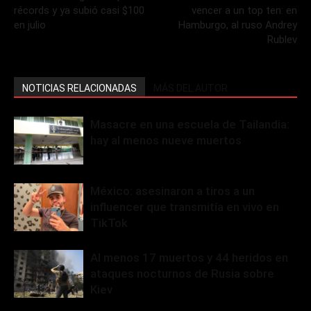
récords y ya subió casi $100
vencer a un top ten: en
en julio
Hamburgo, al ruso Andrey
Rublev
NOTICIAS RELACIONADAS
MÁS DEL AUTOR
Masacre en una escuela de Tailandia:
hay al menos nueve muertos
México: asesinaron a tiros a un
influencer que transmitía en vivo en
TikTok
Al menos 17 muertos y 44 heridos en
ataques nocturnos de Rusia sobre
Kiev