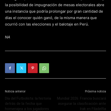
la posibilidad de impugnación de mesas electorales abre
una instancia que podría prolongar por gran cantidad de
días el conocer quién ganó, de la misma manera que
ocurrió con las elecciones y el balotaje en Perú.
NA
Noticia anterior
Próxima noticia
Día del Futbolista: la historia
Mundial 2026: Francia buscará
detrás de la fecha que
asegurar la clasificación ante
homenajea a los jugadores
Irak en Filadelfia