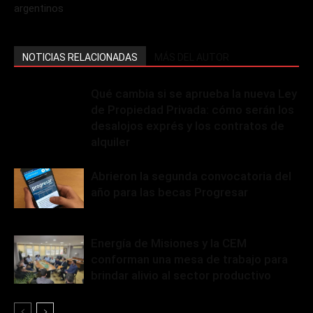
argentinos
NOTICIAS RELACIONADAS
MÁS DEL AUTOR
Qué cambia si se aprueba la nueva Ley
de Propiedad Privada: cómo serán los
desalojos exprés y los contratos de
alquiler
Abrieron la segunda convocatoria del
año para las becas Progresar
Energía de Misiones y la CEM
conforman una mesa de trabajo para
brindar alivio al sector productivo