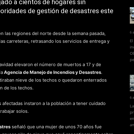
jado a cientos de hogares sin
toridades de gestión de desastres este
6 
en las regiones del norte desde la semana pasada,
El
las carreteras, retrasando los servicios de entrega y
in
Ob
pe
avidad elevaron el número de muertos a 17 y de
la
Agencia de Manejo de Incendios y Desastres
.
tiraban nieve de los techos o quedaron enterrados
n de los techos.
6 
 afectadas instaron a la población a tener cuidado
La
trabajar solos.
pr
en
am
stres
señaló que una mujer de unos 70 años fue