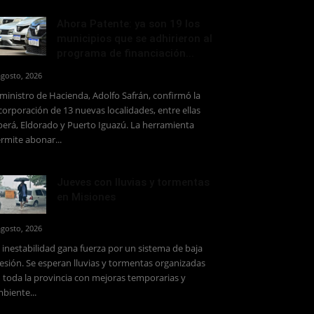
Ahora Patente: ya son 19 los
municipios que se adhirieron al
programa de financiación...
agosto, 2026
 ministro de Hacienda, Adolfo Safrán, confirmó la
corporación de 13 nuevas localidades, entre ellas
erá, Eldorado y Puerto Iguazú. La herramienta
rmite abonar...
Jueves con lluvias y tormentas
en Misiones
agosto, 2026
 inestabilidad gana fuerza por un sistema de baja
esión. Se esperan lluvias y tormentas organizadas
 toda la provincia con mejoras temporarias y
biente...