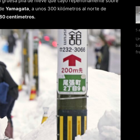
 gruesa pila de nieve que cayó repentinamente sobre
 de
Yamagata
, a unos 300 kilómetros al norte de
80 centímetros.
5 
Un
ba
fr