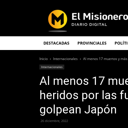
El
Misionero
DESTACADAS
PROVINCIALES
POLÍT
Inicio
Internacionales
Al menos 17 muertos y más d
Internacionales
Al menos 17 mue
heridos por las 
golpean Japón
26 diciembre, 2022