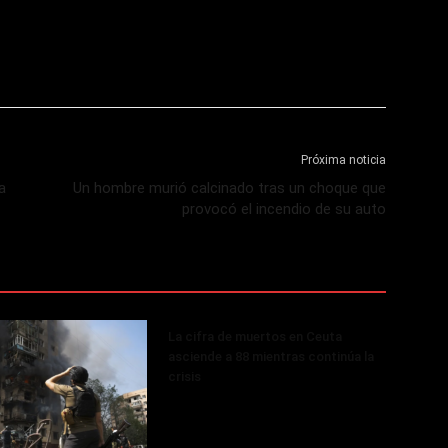
Próxima noticia
a
Un hombre murió calcinado tras un choque que
provocó el incendio de su auto
La cifra de muertos en Ceuta
asciende a 88 mientras continúa la
crisis