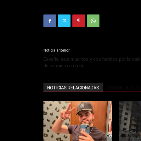
Noticia anterior
España: seis muertos y dos heridos por la caíd
de un micro a un río
NOTICIAS RELACIONADAS
MÁS DEL AUTOR