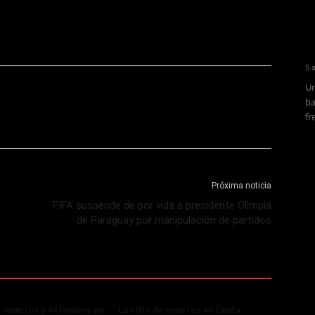
5 
Un
ba
fr
Próxima noticia
FIFA suspende de por vida a presidente Olimpia
de Paraguay por manipulación de partidos
 muertos y 44 heridos en
La cifra de muertos en Ceuta