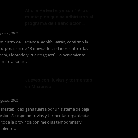
Ahora Patente: ya son 19 los
municipios que se adhirieron al
programa de financiación...
agosto, 2026
 ministro de Hacienda, Adolfo Safrán, confirmó la
corporación de 13 nuevas localidades, entre ellas
erá, Eldorado y Puerto Iguazú. La herramienta
rmite abonar...
Jueves con lluvias y tormentas
en Misiones
agosto, 2026
 inestabilidad gana fuerza por un sistema de baja
esión. Se esperan lluvias y tormentas organizadas
 toda la provincia con mejoras temporarias y
biente...