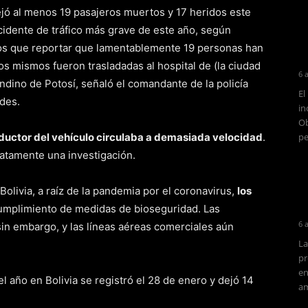
ejó al menos 19 pasajeros muertos y 17 heridos este
cidente de tráfico más grave de este año, según
mos que reportar que lamentablemente 19 personas han
los mismos fueron trasladadas al hospital de (la ciudad
6 
ndino de Potosí, señaló el comandante de la policía
El
ides.
in
Ob
nductor del vehículo circulaba a demasiada velocidad
.
pe
iatamente una investigación.
 Bolivia, a raíz de la pandemia por el coronavirus,
los
cumplimiento de medidas de bioseguridad. Las
6 
sin embargo, y las líneas aéreas comerciales aún
La
pr
en
el año en Bolivia se registró el 28 de enero y dejó 14
am