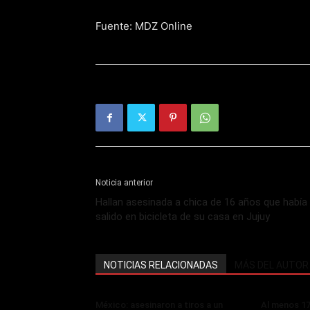
Fuente: MDZ Online
Noticia anterior
Hallan asesinada a chica de 16 años que había
salido en bicicleta de su casa en Jujuy
NOTICIAS RELACIONADAS
MÁS DEL AUTOR
México: asesinaron a tiros a un
Al menos 17