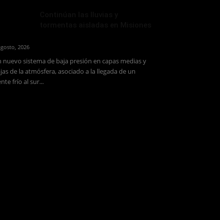
Continúan las lluvias y
tormentas aisladas en Misiones
agosto, 2026
 nuevo sistema de baja presión en capas medias y
jas de la atmósfera, asociado a la llegada de un
ente frío al sur...