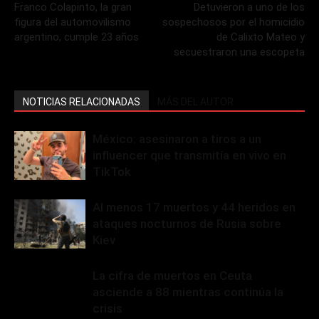
Franco Colapinto, la gran
Detuvieron a uno de los
figura del automovilismo
sospechosos por el homicidio
argentino, cumple 23 años
de Calixto Mateo y
secuestraron una escopeta
NOTICIAS RELACIONADAS
MÁS DEL AUTOR
México: asesinaron a tiros a un
influencer que transmitía en vivo en
TikTok
Al menos 17 muertos y 44 heridos en
ataques nocturnos de Rusia sobre
Kiev
La cifra de muertos en Ceuta
asciende a 88 mientras continúa la
crisis