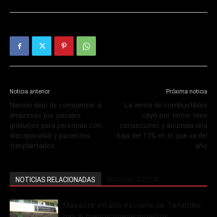
Noticia anterior
Próxima noticia
Nación dejó de compensar a
La venta de combustibles
empresas por pasajes
cayó por tercer mes
gratuitos para personas con
consecutivo y acumula una
discapacidad y pacientes
baja del 13% en lo que va del
trasplantados
año
NOTICIAS RELACIONADAS
MÁS DEL AUTOR
Masacre en una escuela de Tailandia:
hay al menos nueve muertos