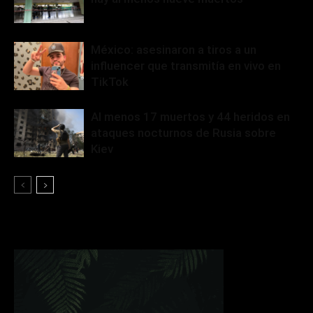
México: asesinaron a tiros a un
influencer que transmitía en vivo en
TikTok
Al menos 17 muertos y 44 heridos en
ataques nocturnos de Rusia sobre
Kiev