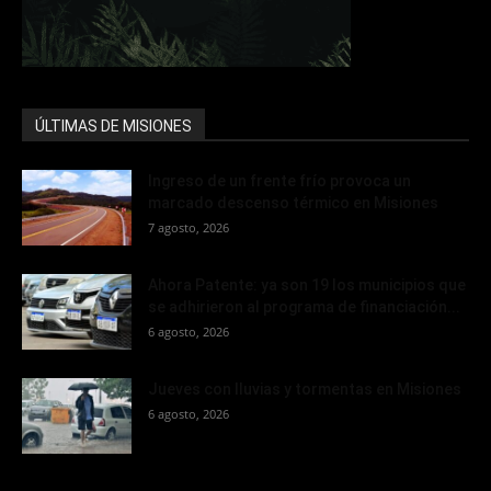
ÚLTIMAS DE MISIONES
Ingreso de un frente frío provoca un
marcado descenso térmico en Misiones
7 agosto, 2026
Ahora Patente: ya son 19 los municipios que
se adhirieron al programa de financiación...
6 agosto, 2026
Jueves con lluvias y tormentas en Misiones
6 agosto, 2026