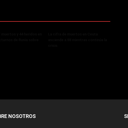
 muertos y 44 heridos en
La cifra de muertos en Ceuta
turnos de Rusia sobre
asciende a 88 mientras continúa la
crisis
BRE NOSOTROS
S