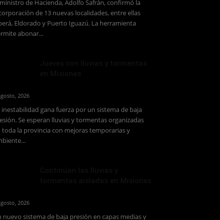
 ministro de Hacienda, Adolfo Safrán, confirmó la
corporación de 13 nuevas localidades, entre ellas
erá, Eldorado y Puerto Iguazú. La herramienta
rmite abonar...
Jueves con lluvias y tormentas
en Misiones
agosto, 2026
 inestabilidad gana fuerza por un sistema de baja
esión. Se esperan lluvias y tormentas organizadas
 toda la provincia con mejoras temporarias y
biente...
Continúan las lluvias y
tormentas aisladas en Misiones
agosto, 2026
 nuevo sistema de baja presión en capas medias y