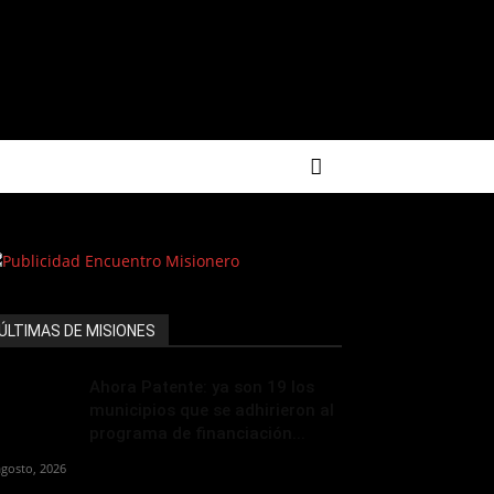
ÚLTIMAS DE MISIONES
Ahora Patente: ya son 19 los
municipios que se adhirieron al
programa de financiación...
agosto, 2026