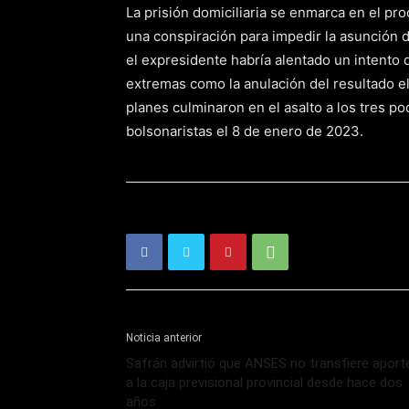
La prisión domiciliaria se enmarca en el pro
una conspiración para impedir la asunción de
el expresidente habría alentado un intento
extremas como la anulación del resultado el
planes culminaron en el asalto a los tres p
bolsonaristas el 8 de enero de 2023.
Noticia anterior
Safrán advirtió que ANSES no transfiere aport
a la caja previsional provincial desde hace dos
años