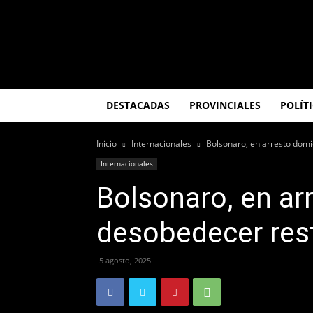
El
Misionero
DESTACADAS
PROVINCIALES
POLÍT
Inicio
Internacionales
Bolsonaro, en arresto domic
Internacionales
Bolsonaro, en arr
desobedecer rest
5 agosto, 2025