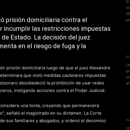
El
in
Ob
ó prisión domiciliaria contra el
pe
r incumplir las restricciones impuestas
e de Estado. La decisión del juez
nta en el riesgo de fuga y la
6 
La
ir prisión domiciliaria luego de que el juez Alexandre
pr
determinara que violó medidas cautelares impuestas
en
 Bolsonaro desobedeció la prohibición de usar redes
am
ceros, instigando acciones contra el Poder Judicial.
a considere una tonta, creyendo que permanecerá
o”, señaló el magistrado en su dictamen. La Corte
5 
as de sus familiares y abogados, y ordenó el decomiso
Un