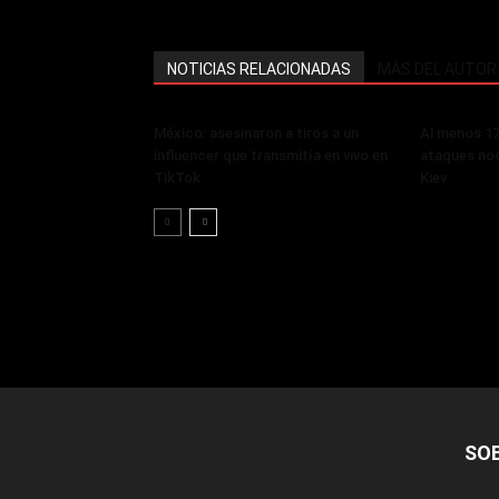
NOTICIAS RELACIONADAS
MÁS DEL AUTOR
México: asesinaron a tiros a un
Al menos 17
influencer que transmitía en vivo en
ataques noc
TikTok
Kiev
SO