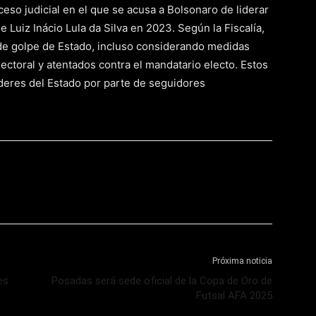
ceso judicial en el que se acusa a Bolsonaro de liderar
 Luiz Inácio Lula da Silva en 2023. Según la Fiscalía,
 de golpe de Estado, incluso considerando medidas
ectoral y atentados contra el mandatario electo. Estos
oderes del Estado por parte de seguidores
Próxima noticia
es
Posadas será sede oficial de la Copa de Oro de
Futsal AFA 2025