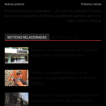
Noticia anterior
Próxima noticia
Preocupación por el paradero
¿Se viene la rotación? La dura
de un joven argentino en Brasil
seguidilla de partidos que se le
viene a Boca y Racing
NOTICIAS RELACIONADAS
MÁS DEL AUTOR
Masacre en una escuela de Tailandia:
hay al menos nueve muertos
México: asesinaron a tiros a un
influencer que transmitía en vivo en
TikTok
Al menos 17 muertos y 44 heridos en
ataques nocturnos de Rusia sobre