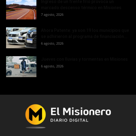
Ingreso de un frente frío provoca un
marcado descenso térmico en Misiones
7 agosto, 2026
Ahora Patente: ya son 19 los municipios que
se adhirieron al programa de financiación...
6 agosto, 2026
Jueves con lluvias y tormentas en Misiones
6 agosto, 2026