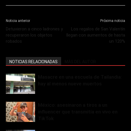
Noticia anterior
Próxima noticia
Detuvieron a cinco ladrones y
Los regalos de San Valentín
recuperaron los objetos
llegan con aumentos de hasta
robados
un 120%
NOTICIAS RELACIONADAS
MÁS DEL AUTOR
Masacre en una escuela de Tailandia:
hay al menos nueve muertos
México: asesinaron a tiros a un
influencer que transmitía en vivo en
TikTok