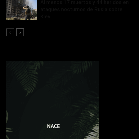
Al menos 17 muertos y 44 heridos en
ataques nocturnos de Rusia sobre
Kiev