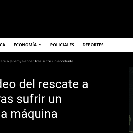
ICA
ECONOMÍA
POLICIALES
DEPORTES
cate a Jeremy Renner tras sufrir un accidente...
deo del rescate a
as sufrir un
na máquina