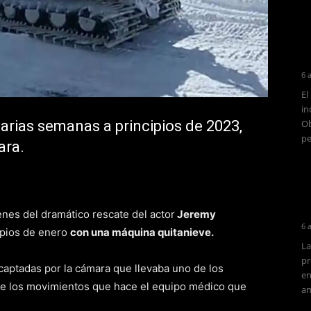
6 
El
in
arias semanas a principios de 2023,
Ob
pe
ara.
nes del dramático rescate del actor
Jeremy
6 
cipios de enero
con una máquina quitanieve.
La
pr
captadas por la cámara que llevaba uno de los
en
se ve los movimientos que hace el equipo médico que
am