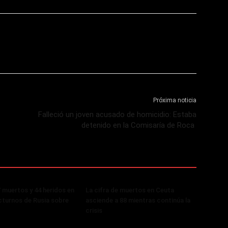
Próxima noticia
Falleció un joven acusado de homicidio: Estaba
detenido en la Comisaría de Roca
 muertos y 44 heridos en
La cifra de muertos en Ceuta
turnos de Rusia sobre
asciende a 88 mientras continúa la
crisis