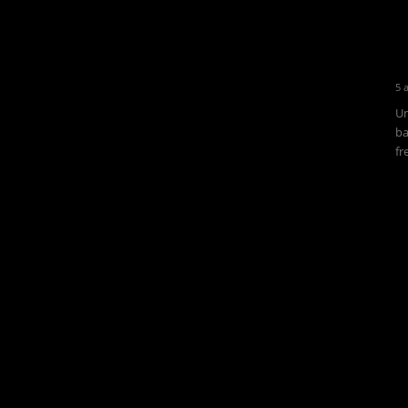
5 
Un
ba
fr