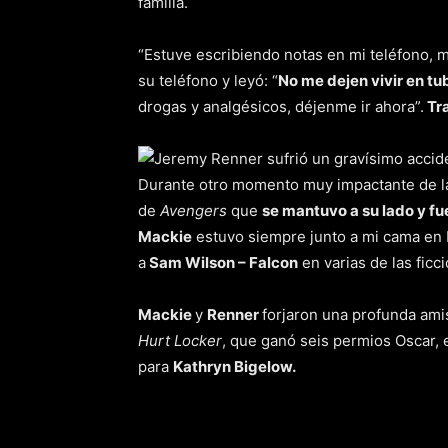
familia.
“Estuve escribiendo notas en mi teléfono, mi
su teléfono y leyó: “
No me dejen vivir en tu
drogas y analgésicos, déjenme ir ahora”.
Tra
Durante otro momento muy impactante de la
de
Avengers
que
se mantuvo a su lado y fu
Mackie
estuvo siempre junto a mi cama en
a
Sam Wilson – Falcon
en varias de las ficc
Mackie
y
Renner
forjaron una profunda ami
Hurt Locker
, que ganó seis permios Oscar, e
para
Kathryn Bigelow.