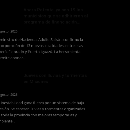
Ahora Patente: ya son 19 los
municipios que se adhirieron al
programa de financiación...
agosto, 2026
 ministro de Hacienda, Adolfo Safrán, confirmó la
corporación de 13 nuevas localidades, entre ellas
erá, Eldorado y Puerto Iguazú. La herramienta
rmite abonar...
Jueves con lluvias y tormentas
en Misiones
agosto, 2026
 inestabilidad gana fuerza por un sistema de baja
esión. Se esperan lluvias y tormentas organizadas
 toda la provincia con mejoras temporarias y
biente...