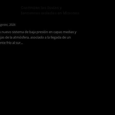
Continúan las lluvias y
tormentas aisladas en Misiones
agosto, 2026
 nuevo sistema de baja presión en capas medias y
jas de la atmósfera, asociado a la llegada de un
ente frío al sur...