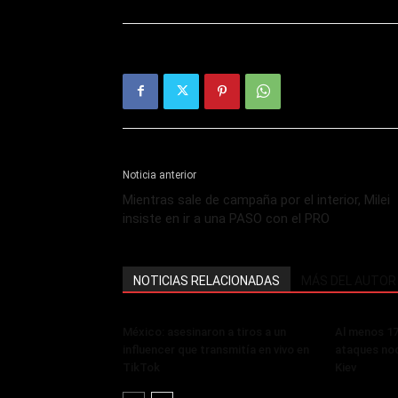
Noticia anterior
Mientras sale de campaña por el interior, Milei
insiste en ir a una PASO con el PRO
NOTICIAS RELACIONADAS
MÁS DEL AUTOR
México: asesinaron a tiros a un
Al menos 17
influencer que transmitía en vivo en
ataques noc
TikTok
Kiev