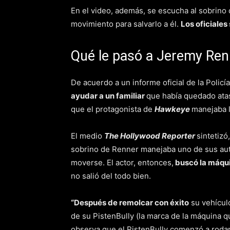
En el video, además, se escucha al sobrino
movimiento para salvarlo a él.
Los oficiales
Qué le pasó a Jeremy Ren
De acuerdo a un informe oficial de la Polic
ayudar a un familiar
que había quedado ata
que el protagonista de
Hawkeye
manejaba l
El medio
The Hollywood Reporter
sintetizó
sobrino de Renner manejaba uno de sus aut
moverse. El actor, entonces,
buscó la máqu
no salió del todo bien.
“Después de remolcar con éxito
su vehícul
de su PistenBully (la marca de la máquina qu
observa que el PistenBully comenzó a rodar