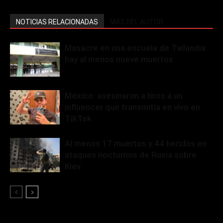
NOTICIAS RELACIONADAS
MÁS DEL AUTOR
Masacre en una escuela de Tailandia:
hay al menos nueve muertos
México: asesinaron a tiros a un
influencer que transmitía en vivo en
TikTok
Al menos 17 muertos y 44 heridos en
ataques nocturnos de Rusia sobre
Kiev