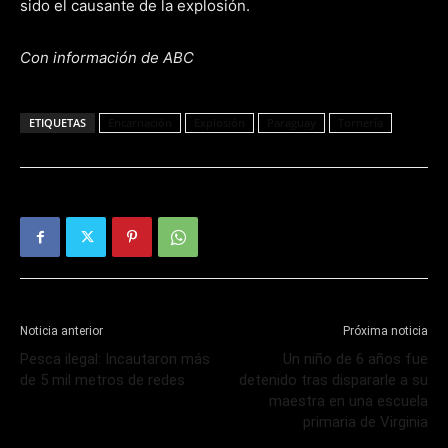
sido el causante de la explosión.
Con información de ABC
ETIQUETAS
Encarnación
Explosión
Paraguay
Tornería
Noticia anterior
Próxima noticia
Pesca ilegal: Incautaron más
Un niño de 6 años fue
de 5 mil metros de redes
detenido tras dispararle a su
maestra en una escuela
primaria de Virginia