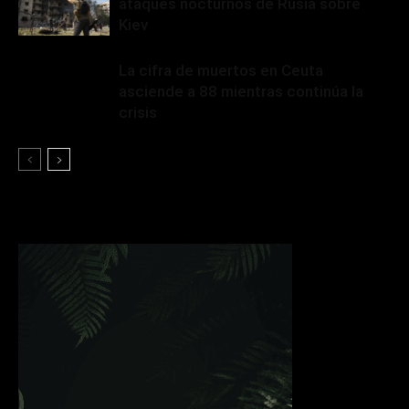
ataques nocturnos de Rusia sobre
Kiev
La cifra de muertos en Ceuta
asciende a 88 mientras continúa la
crisis