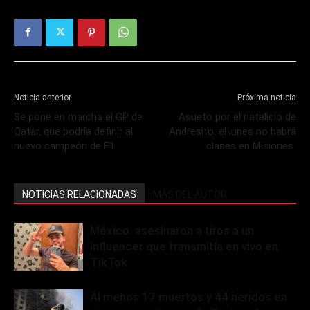
Noticia anterior
Próxima noticia
Se pone en marcha el GP de
Asueto por el natalicio de
Qatar, que podría definir al
Andresito: el lunes no habrá
nuevo campeón de F1
clases en Misiones
NOTICIAS RELACIONADAS
MÁS DEL AUTOR
México: asesinaron a tiros a un
influencer que transmitía en vivo en
TikTok
Al menos 17 muertos y 44 heridos en