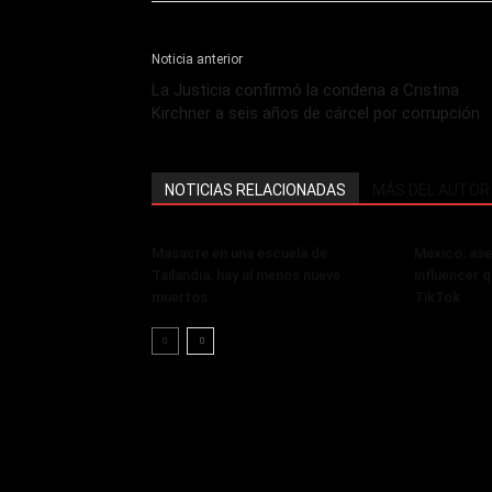
Noticia anterior
La Justicia confirmó la condena a Cristina
Kirchner a seis años de cárcel por corrupción
NOTICIAS RELACIONADAS
MÁS DEL AUTOR
Masacre en una escuela de
México: ase
Tailandia: hay al menos nueve
influencer q
muertos
TikTok