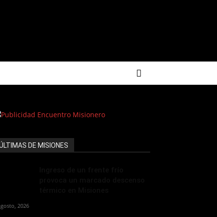
ÚLTIMAS DE MISIONES
Ingreso de un frente frío
provoca un marcado descenso
térmico en Misiones
agosto, 2026