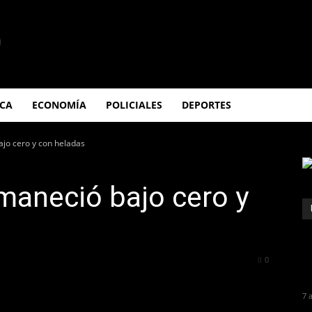
ICA
ECONOMÍA
POLICIALES
DEPORTES
ajo cero y con heladas
amaneció bajo cero y
739
0
7 