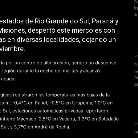
Co
fr
de
s estados de Rio Grande do Sul, Paraná y
 Misiones, despertó este miércoles con
as en diversas localidades, dejando un
viembre.
6 
ada por un centro de alta presión, generó un descenso
El
a región durante la noche del martes y alcanzó
in
Ob
rugada.
pe
gicas registraron las temperaturas más bajas de la
quim, -0,4ºC en Panel, -0,5ºC en Urupema, 1,0ºC en
o Sul, estaciones automáticas privadas reportaron
Pinheiro Machado, 2,5ºC en Vacaria, 3,3ºC en Soledade
6 
Sul, y 3,7ºC en André da Rocha.
La