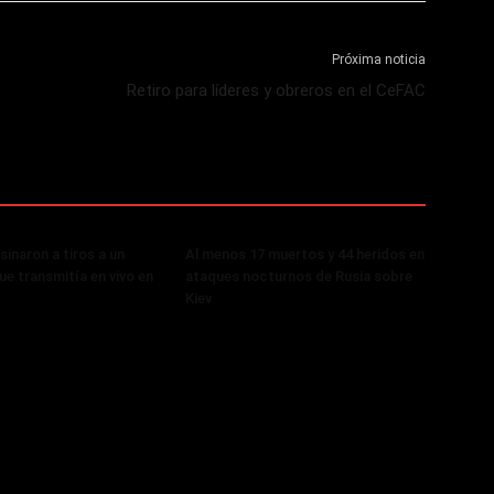
Próxima noticia
Retiro para líderes y obreros en el CeFAC
sinaron a tiros a un
Al menos 17 muertos y 44 heridos en
ue transmitía en vivo en
ataques nocturnos de Rusia sobre
Kiev