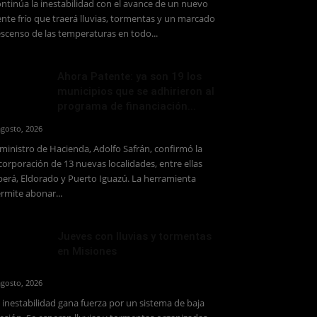
ntinúa la inestabilidad con el avance de un nuevo
ente frío que traerá lluvias, tormentas y un marcado
scenso de las temperaturas en todo...
Ahora Patente: ya son 19 los
municipios que se adhirieron al
programa de financiación...
agosto, 2026
 ministro de Hacienda, Adolfo Safrán, confirmó la
corporación de 13 nuevas localidades, entre ellas
erá, Eldorado y Puerto Iguazú. La herramienta
rmite abonar...
Jueves con lluvias y tormentas
en Misiones
agosto, 2026
 inestabilidad gana fuerza por un sistema de baja