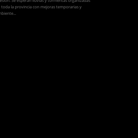
esión. Se esperan lluvias y tormentas organizadas
 toda la provincia con mejoras temporarias y
biente...