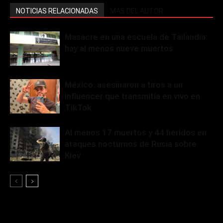
NOTICIAS RELACIONADAS
MÁS DEL AUTOR
Masacre en una escuela de Tailandia:
hay al menos nueve muertos
México: asesinaron a tiros a un
influencer que transmitía en vivo en
TikTok
Al menos 17 muertos y 44 heridos en
ataques nocturnos de Rusia sobre
Kiev