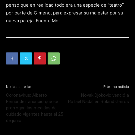
pensó que en realidad todo era una especie de “teatro”
por parte de Gimeno, para expresar su malestar por su
nueva pareja. Fuente Mol
Noticia anterior
Próxima noticia
Coronavirus: Alberto
Novak Djokovic venció a
Fernández anunció que se
Rafael Nadal en Roland Garros
prorrogan las medidas de
cuidado vigentes hasta el 25
de junio