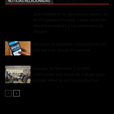
NOTICIAS RELACIONADAS
MÁS DEL AUTOR
Qué cambia si se aprueba la nueva Ley
de Propiedad Privada: cómo serán los
desalojos exprés y los contratos de
alquiler
Abrieron la segunda convocatoria del
año para las becas Progresar
Energía de Misiones y la CEM
conforman una mesa de trabajo para
brindar alivio al sector productivo