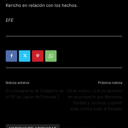
Kericho en relación con los hechos.
EFE
Noticia anterior
Próxima noticia
El cronograma de Colapinto en
24 de marzo: LLA se abstuvo
el GP de Japón de Fórmula 1
en un proyecto por Memoria,
Verdad y Justicia, y quedó
sola contra todo el Senado