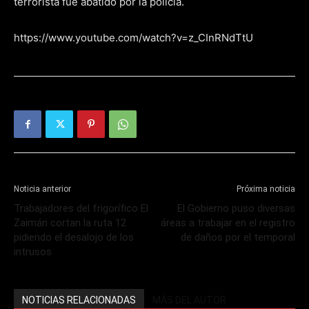
terrorista fue abatido por la policía.
https://www.youtube.com/watch?v=z_CInRNdTtU
Noticia anterior
Próxima noticia
Trabajadores del frigorífico El
El Gobierno puso diversas
Zaimán cortan la ruta 12
áreas a trabajar en el registro
pidiendo el desalojo de los
de daños por el temporal
intrusos
NOTICIAS RELACIONADAS
MÁS DEL AUTOR