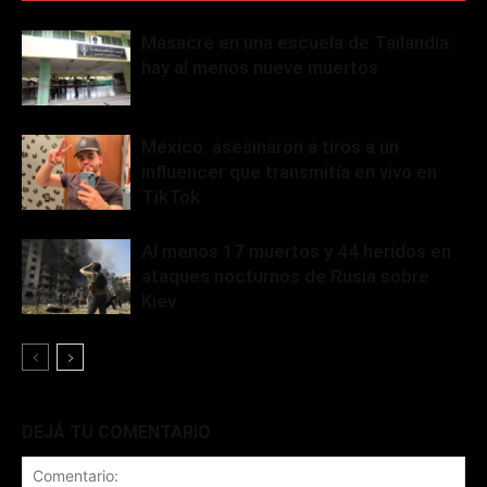
Masacre en una escuela de Tailandia:
hay al menos nueve muertos
México: asesinaron a tiros a un
influencer que transmitía en vivo en
TikTok
Al menos 17 muertos y 44 heridos en
ataques nocturnos de Rusia sobre
Kiev
DEJÁ TU COMENTARIO