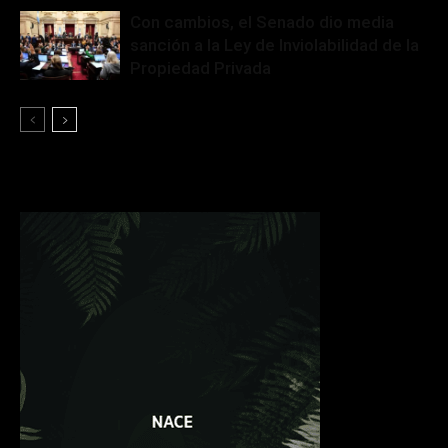
Con cambios, el Senado dio media
sanción a la Ley de Inviolabilidad de la
Propiedad Privada