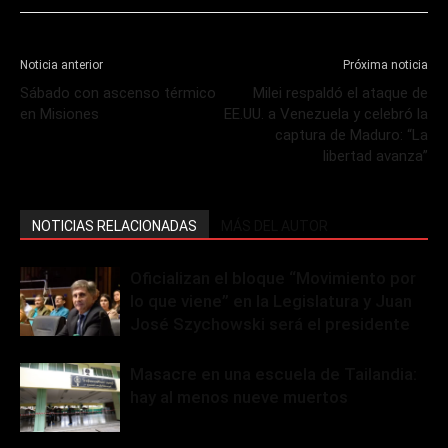
Noticia anterior
Próxima noticia
Sábado con ascenso térmico
Milei respaldó el ataque de
en Misiones
EE.UU. a Venezuela y celebró la
captura de Maduro: “La
libertad avanza”
NOTICIAS RELACIONADAS
MÁS DEL AUTOR
Oficializan el bloque “Movimiento por
lo que viene” en la Legislatura y Juan
José Szychowski será el presidente
Masacre en una escuela de Tailandia:
hay al menos nueve muertos