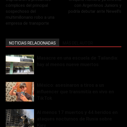
cómplices del principal
con Argentinos Juniors y
sospechoso del
podría debutar ante Newell’s
multimillonario robo a una
empresa de transporte
NOTICIAS RELACIONADAS
MÁS DEL AUTOR
Masacre en una escuela de Tailandia:
hay al menos nueve muertos
México: asesinaron a tiros a un
influencer que transmitía en vivo en
TikTok
Al menos 17 muertos y 44 heridos en
ataques nocturnos de Rusia sobre
Kiev