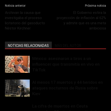
Noticia anterior
Próxima noticia
Archivan la causa que
El Gobierno estira la
investigaba el proceso
proyección de inflación al 62%
licitatorio del gasoducto
y admite que es una meta
Néstor Kirchner
ambiciosa
NOTICIAS RELACIONADAS
MÁS DEL AUTOR
México: asesinaron a tiros a un
influencer que transmitía en vivo en
TikTok
Al menos 17 muertos y 44 heridos en
ataques nocturnos de Rusia sobre
Kiev
La cifra de muertos en Ceuta