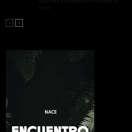
asciende a 88 mientras continúa la
crisis