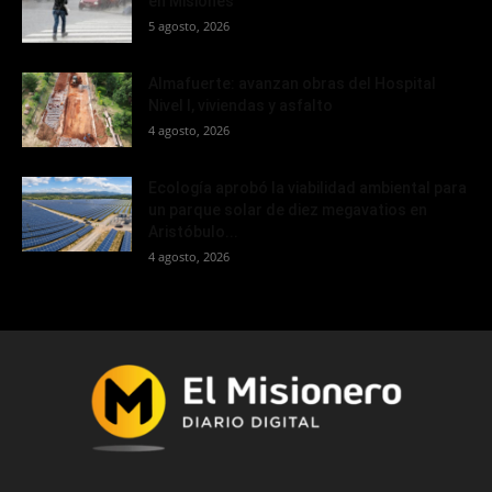
en Misiones
5 agosto, 2026
Almafuerte: avanzan obras del Hospital
Nivel I, viviendas y asfalto
4 agosto, 2026
Ecología aprobó la viabilidad ambiental para
un parque solar de diez megavatios en
Aristóbulo...
4 agosto, 2026