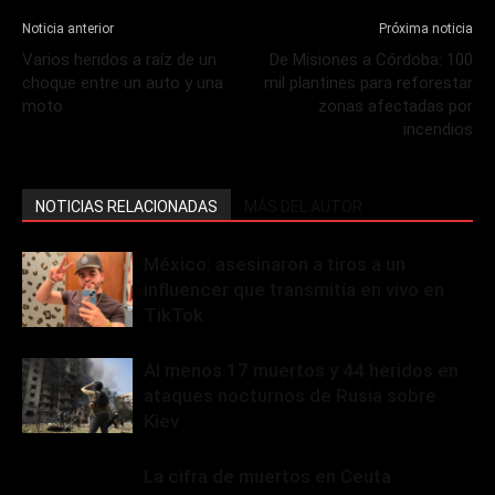
Noticia anterior
Próxima noticia
Varios heridos a raíz de un
De Misiones a Córdoba: 100
choque entre un auto y una
mil plantines para reforestar
moto
zonas afectadas por
incendios
NOTICIAS RELACIONADAS
MÁS DEL AUTOR
México: asesinaron a tiros a un
influencer que transmitía en vivo en
TikTok
Al menos 17 muertos y 44 heridos en
ataques nocturnos de Rusia sobre
Kiev
La cifra de muertos en Ceuta