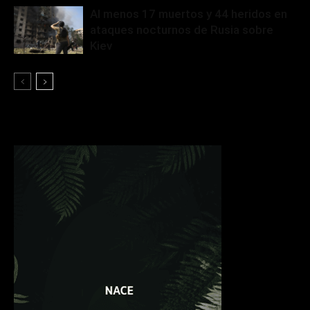
Al menos 17 muertos y 44 heridos en
ataques nocturnos de Rusia sobre
Kiev