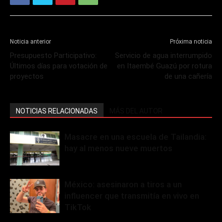
Noticia anterior
Próxima noticia
Presupuesto Participativo:
Servicio de agua interrumpido
Últimos días para votación de
en Itaembé Guazú por rotura
proyectos
de una cañería
NOTICIAS RELACIONADAS
MÁS DEL AUTOR
Masacre en una escuela de Tailandia:
hay al menos nueve muertos
México: asesinaron a tiros a un
influencer que transmitía en vivo en
TikTok