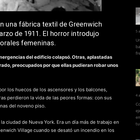
 una fábrica textil de Greenwich
5 
arzo de 1911. El horror introdujo
Un
borales femeninas.
ba
fr
ergencias del edificio colapsó. Otras, aplastadas
rrado, preocupados por que ellas pudieran robar unos
or los huecos de los ascensores y los balcones,
4 
ras perdieron la vida de las peores formas: con sus
Co
anas del noveno piso.
ej
em
la ciudad de Nueva York. Era un día más de trabajo en
tu
enwich Village
cuando se desató un incendio en los