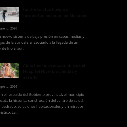
Continúan las lluvias y
tormentas aisladas en Misiones
agosto, 2026
 nuevo sistema de baja presión en capas medias y
jas de la atmósfera, asociado a la llegada de un
ente frío al sur...
Almafuerte: avanzan obras del
Hospital Nivel I, viviendas y
asfalto
agosto, 2026
n el respaldo del Gobierno provincial, el municipio
ecuta la histórica construcción del centro de salud,
pedrado, soluciones habitacionales y un mirador
rístico. La...