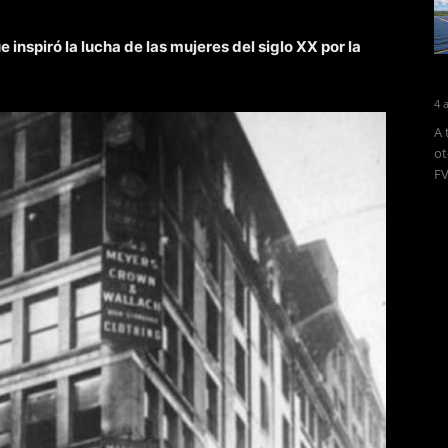
ue inspiró la lucha de las mujeres del siglo XX por la
4 
A 
ot
FV