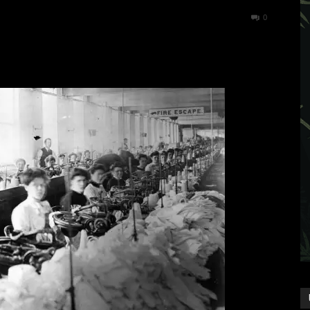
842
0