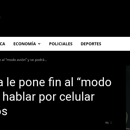
ICA
ECONOMÍA
POLICIALES
DEPORTES
 al “modo avión” y se podrá...
 le pone fin al “modo
 hablar por celular
os
330
0