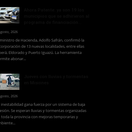
Ahora Patente: ya son 19 los
municipios que se adhirieron al
programa de financiación...
agosto, 2026
 ministro de Hacienda, Adolfo Safrán, confirmó la
corporación de 13 nuevas localidades, entre ellas
erá, Eldorado y Puerto Iguazú. La herramienta
rmite abonar...
Jueves con lluvias y tormentas
en Misiones
agosto, 2026
 inestabilidad gana fuerza por un sistema de baja
esión. Se esperan lluvias y tormentas organizadas
 toda la provincia con mejoras temporarias y
biente...