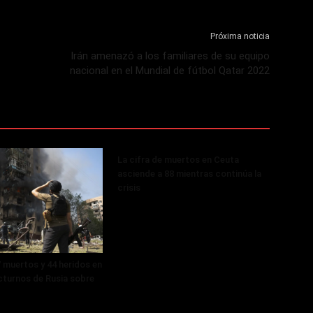
Próxima noticia
Irán amenazó a los familiares de su equipo
nacional en el Mundial de fútbol Qatar 2022
La cifra de muertos en Ceuta
asciende a 88 mientras continúa la
crisis
 muertos y 44 heridos en
turnos de Rusia sobre