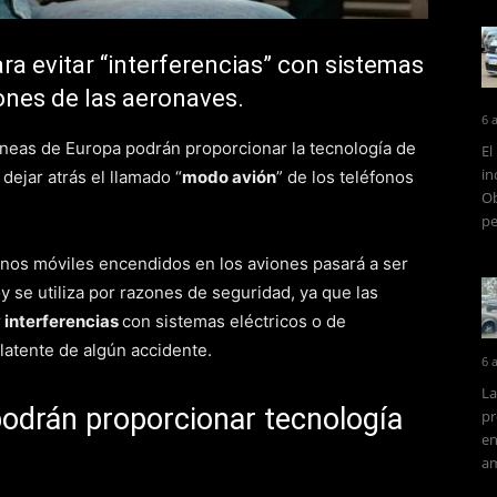
ara evitar “interferencias” con sistemas
ones de las aeronaves.
6 
neas de Europa podrán proporcionar la tecnología de
El
in
 dejar atrás el llamado “
modo avión
” de los teléfonos
Ob
pe
fonos móviles encendidos en los aviones pasará a ser
y se utiliza por razones de seguridad, ya que las
r
interferencias
con sistemas eléctricos o de
latente de algún accidente.
6 
La
podrán proporcionar tecnología
pr
en
am