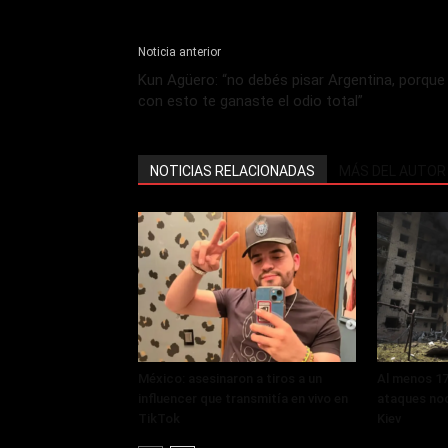
Noticia anterior
Kun Agüero: “no debés pisar Argentina, porque
con esto te ganaste el odio total”
NOTICIAS RELACIONADAS
MÁS DEL AUTOR
México: asesinaron a tiros a un
Al menos 17
influencer que transmitía en vivo en
ataques noc
TikTok
Kiev