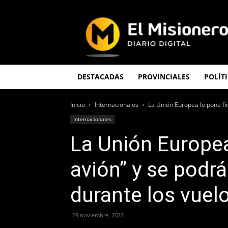
El
Misionero
DESTACADAS
PROVINCIALES
POLÍT
Inicio
Internacionales
La Unión Europea le pone fin
Internacionales
La Unión Europea
avión” y se podrá
durante los vuel
29 noviembre, 2022